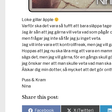
Loke gillar äpple
Varför ska det vara så tufft att bara släppa tag
Jag är sån att jag gärna vill veta vad som pågår 
men frågar jag inte så får jag ju inget veta.
Jag vill inte vara ett kontrollfreak, men jag vill 
Hoppas att jag nu ska lära mig att vara en mamma
sägs det, men jag vill gärna, för en gångs skull g
jag önskar mer att man skulle veta vad man ska gö
Älskar dig min dotter, så mycket att det gör ont!
Puss & Kram
Nina
Share this post:
Dela
Dela
Facebook
X (Twitter)