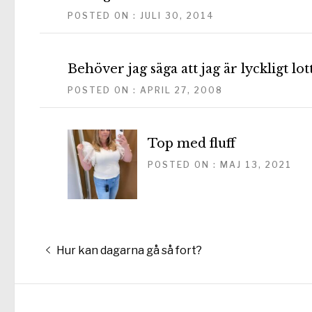
POSTED ON : JULI 30, 2014
Behöver jag säga att jag är lyckligt lott
POSTED ON : APRIL 27, 2008
Top med fluff
POSTED ON : MAJ 13, 2021
Inläggsnavigering
Föregående
Hur kan dagarna gå så fort?
inlägg: