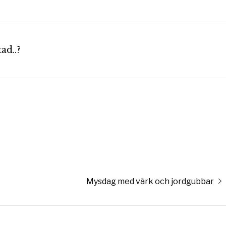
ad..?
Nästa
Mysdag med värk och jordgubbar
inlägg: