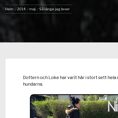
Hem
2014
maj
Så länge jag lever
Dottern och Loke har varit här i stort sett hela 
hundarna.