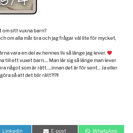
et om sitt vuxna barn?
och om alla mår bra och jag frågar väl lite för mycket,
gärna vara en del av hennes liv så länge jag lever.
 till ett vuxet barn…. Man lär sig så länge man lever
öra något som är rätt…..innan det är för sent… Ja eller
ra så att det blir rätt?!?!!
Dela
Dela
Dela
LinkedIn
E-post
WhatsApp