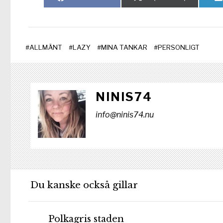
på
på
#
ALLMÄNT
#
LAZY
#
MINA TANKAR
#
PERSONLIGT
NINIS74
info@ninis74.nu
Du kanske också gillar
Polkagris staden