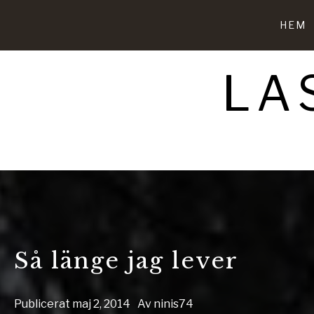
Hoppa
till
HEM
innehåll
LA
Så länge jag lever
Publicerat
maj 2, 2014
Av
ninis74