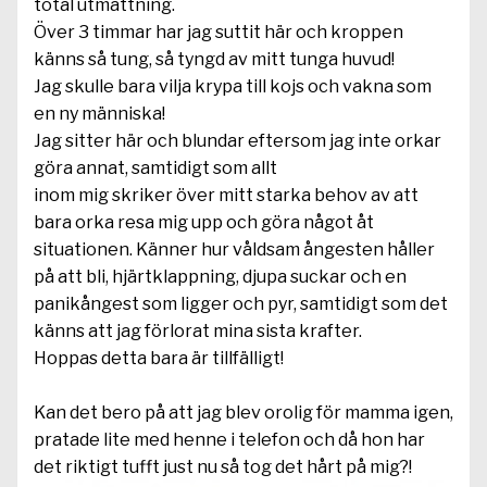
total utmattning.
Över 3 timmar har jag suttit här och kroppen
känns så tung, så tyngd av mitt tunga huvud!
Jag skulle bara vilja krypa till kojs och vakna som
en ny människa!
Jag sitter här och blundar eftersom jag inte orkar
göra annat, samtidigt som allt
inom mig skriker över mitt starka behov av att
bara orka resa mig upp och göra något åt
situationen. Känner hur våldsam ångesten håller
på att bli, hjärtklappning, djupa suckar och en
panikångest som ligger och pyr, samtidigt som det
känns att jag förlorat mina sista krafter.
Hoppas detta bara är tillfälligt!
Kan det bero på att jag blev orolig för mamma igen,
pratade lite med henne i telefon och då hon har
det riktigt tufft just nu så tog det hårt på mig?!