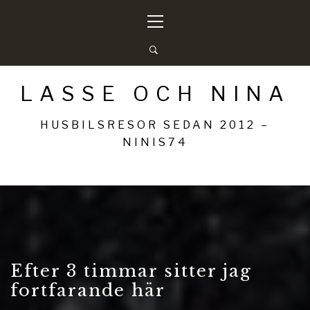
Hoppa
Primär
till
meny
innehåll
LASSE OCH NINA
HUSBILSRESOR SEDAN 2012 –
NINIS74
Efter 3 timmar sitter jag
fortfarande här