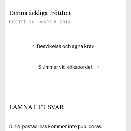
Denna äckliga trötthet
POSTED ON : MARS 8, 2014
Inläggsnavigering
Föregående
Besvikelse och egna krav
inlägg:
Nästa
5 timmar vid köksbordet
inlägg:
LÄMNA ETT SVAR
Din e-postadress kommer inte publiceras.