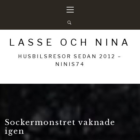
Hoppa
Primär
till
meny
innehåll
LASSE OCH NINA
HUSBILSRESOR SEDAN 2012 –
NINIS74
Sockermonstret vaknade
igen