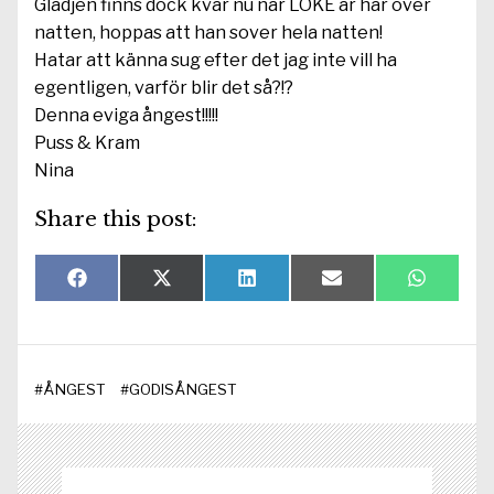
Glädjen finns dock kvar nu när LOKE är här över
natten, hoppas att han sover hela natten!
Hatar att känna sug efter det jag inte vill ha
egentligen, varför blir det så?!?
Denna eviga ångest!!!!!
Puss & Kram
Nina
Share this post:
Dela
Dela
Dela
Dela
Dela
F
X
L
E
W
på
på
på
på
på
a
(
i
-
h
c
T
n
p
a
e
w
k
o
t
b
i
e
s
s
o
t
d
t
A
#
ÅNGEST
#
GODISÅNGEST
o
t
I
p
k
e
n
p
r
)