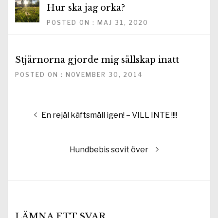
Hur ska jag orka?
POSTED ON : MAJ 31, 2020
Stjärnorna gjorde mig sällskap inatt
POSTED ON : NOVEMBER 30, 2014
Inläggsnavigering
Föregående
En rejäl käftsmäll igen! – VILL INTE !!!!
inlägg:
Nästa
Hundbebis sovit över
inlägg:
LÄMNA ETT SVAR