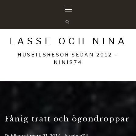
Hoppa
Primär
till
meny
innehåll
LASSE OCH NINA
HUSBILSRESOR SEDAN 2012 –
NINIS74
Fånig tratt och ögondroppar