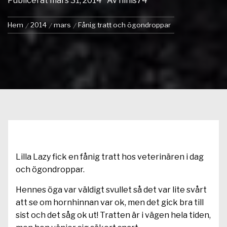
Publicerat
mars 31, 2014
Av
ninis74
Hem
2014
mars
Fånig tratt och ögondroppar
Lilla Lazy fick en fånig tratt hos veterinären i dag
och ögondroppar.
Hennes öga var väldigt svullet så det var lite svårt
att se om hornhinnan var ok, men det gick bra till
sist och det såg ok ut! Tratten är i vägen hela tiden,