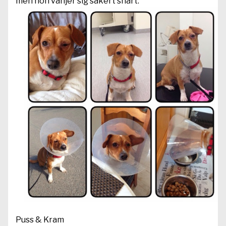
men hon vänjer sig säkert snart.
Puss & Kram