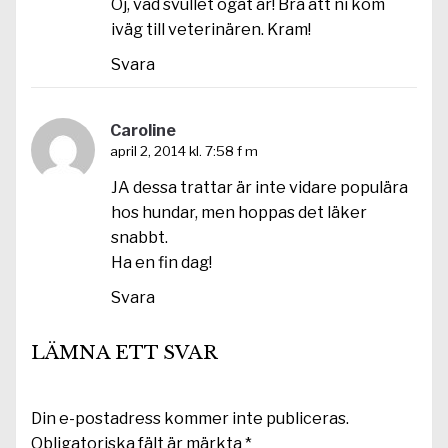
Oj, vad svullet ögat är! Bra att ni kom
iväg till veterinären. Kram!
Svara
Caroline
april 2, 2014 kl. 7:58 f m
JA dessa trattar är inte vidare populära
hos hundar, men hoppas det läker
snabbt.
Ha en fin dag!
Svara
LÄMNA ETT SVAR
Din e-postadress kommer inte publiceras.
Obligatoriska fält är märkta
*