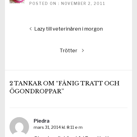
POSTED ON : NOVEMBER 2, 2011
Inläggsnavigering
Föregående
Lazy till veterinären i morgon
inlägg:
Nästa
Trötter
inlägg:
2 TANKAR OM “FÅNIG TRATT OCH
ÖGONDROPPAR”
Piedra
mars 31, 2014 kl. 8:11 e m