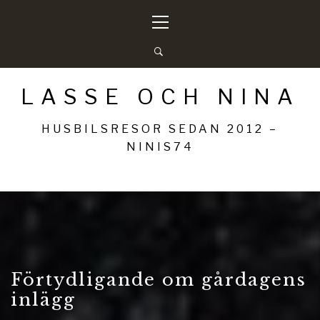
Hoppa
Primär
till
meny
innehåll
LASSE OCH NINA
HUSBILSRESOR SEDAN 2012 –
NINIS74
Förtydligande om gårdagens
inlägg