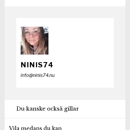
k
e
n
p
r
)
NINIS74
info@ninis74.nu
Du kanske också gillar
Vila medans du kan