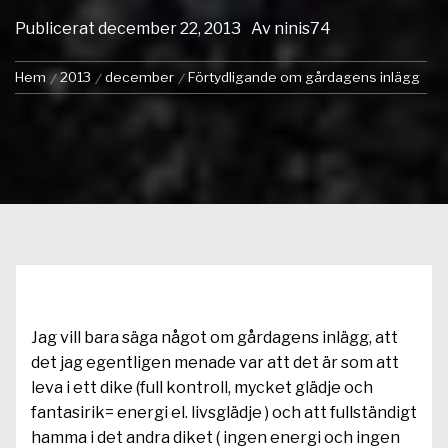
Publicerat
december 22, 2013
Av
ninis74
Hem
2013
december
Förtydligande om gårdagens inlägg
Jag vill bara säga något om gårdagens inlägg, att
det jag egentligen menade var att det är som att
leva i ett dike (full kontroll, mycket glädje och
fantasirik= energi el. livsglädje ) och att fullständigt
hamma i det andra diket ( ingen energi och ingen