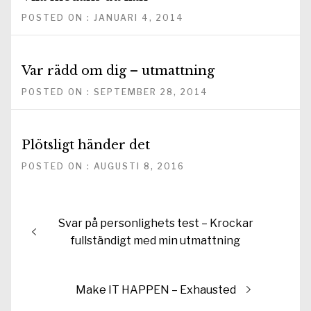
POSTED ON : JANUARI 4, 2014
Var rädd om dig – utmattning
POSTED ON : SEPTEMBER 28, 2014
Plötsligt händer det
POSTED ON : AUGUSTI 8, 2016
Inläggsnavigering
Föregående
Svar på personlighets test – Krockar
inlägg:
fullständigt med min utmattning
Nästa
Make IT HAPPEN – Exhausted
inlägg: