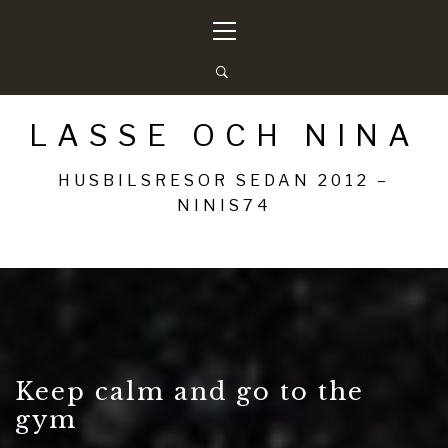
Hoppa
Primär
till
meny
innehåll
LASSE OCH NINA
HUSBILSRESOR SEDAN 2012 –
NINIS74
Keep calm and go to the
gym