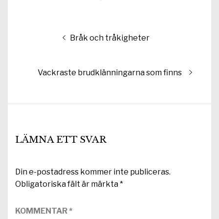
Inläggsnavigering
Föregående
Bråk och tråkigheter
inlägg:
Nästa
Vackraste brudklänningarna som finns
inlägg:
LÄMNA ETT SVAR
Din e-postadress kommer inte publiceras.
Obligatoriska fält är märkta
*
KOMMENTAR
*