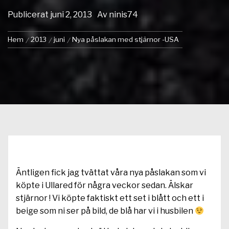
Publicerat
juni 2, 2013
Av
ninis74
Hem
2013
juni
Nya påslakan med stjärnor -USA
Äntligen fick jag tvättat våra nya påslakan som vi
köpte i Ullared för några veckor sedan. Älskar
stjärnor ! Vi köpte faktiskt ett set i blått och ett i
beige som ni ser på bild, de blå har vi i husbilen