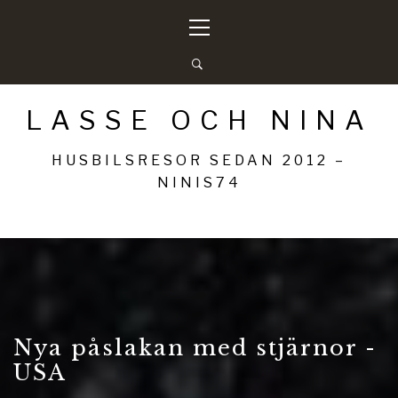
Hoppa
Primär
till
meny
innehåll
LASSE OCH NINA
HUSBILSRESOR SEDAN 2012 –
NINIS74
Nya påslakan med stjärnor -
USA