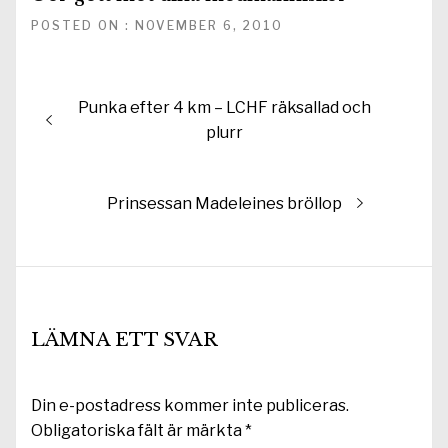
POSTED ON : NOVEMBER 6, 2010
Inläggsnavigering
Föregående
Punka efter 4 km – LCHF räksallad och
inlägg:
plurr
Nästa
Prinsessan Madeleines bröllop
inlägg:
LÄMNA ETT SVAR
Din e-postadress kommer inte publiceras.
Obligatoriska fält är märkta
*