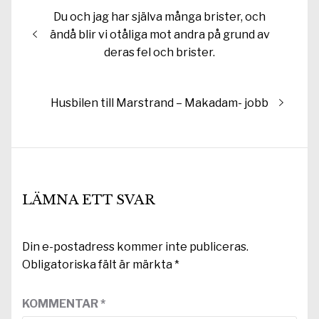
Inläggsnavigering
Föregående
Du och jag har själva många brister, och
inlägg:
ändå blir vi otåliga mot andra på grund av
deras fel och brister.
Nästa
Husbilen till Marstrand – Makadam- jobb
inlägg:
LÄMNA ETT SVAR
Din e-postadress kommer inte publiceras.
Obligatoriska fält är märkta
*
KOMMENTAR
*