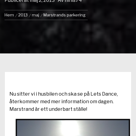
Publicerat
maj 2, 2013
Av
ninis74
Hem
2013
maj
Marstrands parkering
Nu sitter vi i husbilen och ska se på Lets Dance,
återkommer med mer information om dagen.
Marstrand är ett underbart ställe!