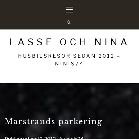
Hoppa
Primär
till
meny
innehåll
LASSE OCH NINA
HUSBILSRESOR SEDAN 2012 –
NINIS74
Marstrands parkering