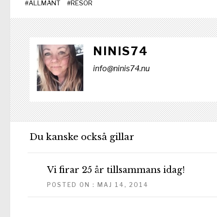
#
ALLMÄNT
#
RESOR
NINIS74
info@ninis74.nu
Du kanske också gillar
Vi firar 25 år tillsammans idag!
POSTED ON : MAJ 14, 2014