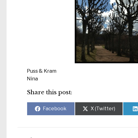
Puss & Kram
Nina
Share this post:
Dela
Dela
Facebook
X (Twitter)
på
på