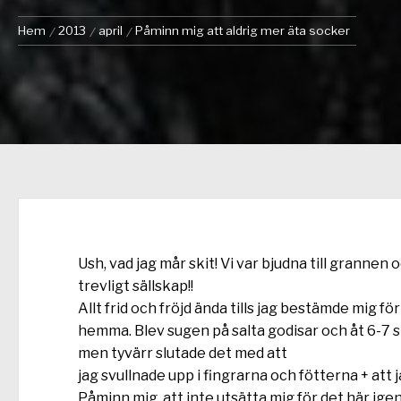
Hem
2013
april
Påminn mig att aldrig mer äta socker
Ush, vad jag mår skit! Vi var bjudna till grannen 
trevligt sällskap!!
Allt frid och fröjd ända tills jag bestämde mig 
hemma. Blev sugen på salta godisar och åt 6-7 s
men tyvärr slutade det med att
jag svullnade upp i fingrarna och fötterna + att 
Påminn mig, att inte utsätta mig för det här igen