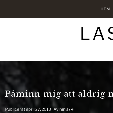
Hoppa
till
HEM
innehåll
LA
Påminn mig att aldrig 
Publicerat
april 27, 2013
Av
ninis74