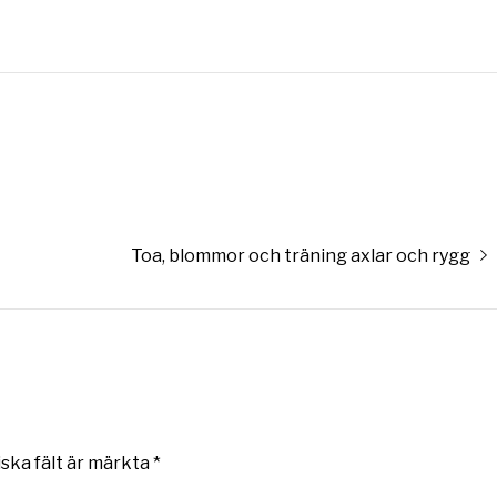
Nästa
Toa, blommor och träning axlar och rygg
inlägg:
iska fält är märkta
*