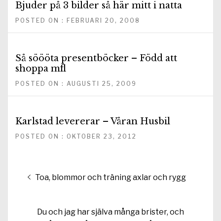
Bjuder på 3 bilder så här mitt i natta
POSTED ON : FEBRUARI 20, 2008
Så söööta presentböcker – Född att
shoppa mfl
POSTED ON : AUGUSTI 25, 2009
Karlstad levererar – Våran Husbil
POSTED ON : OKTOBER 23, 2012
Inläggsnavigering
Föregående
Toa, blommor och träning axlar och rygg
inlägg:
Nästa
Du och jag har själva många brister, och