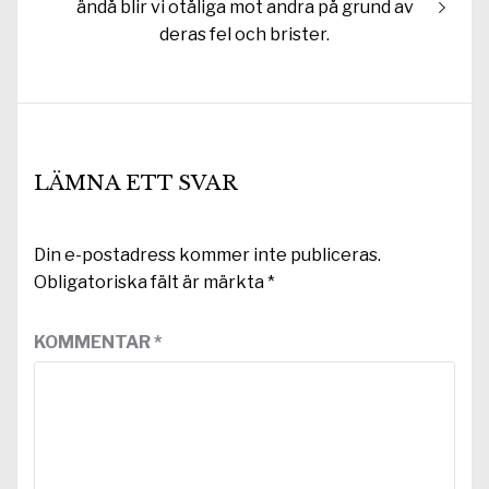
inlägg:
ändå blir vi otåliga mot andra på grund av
deras fel och brister.
LÄMNA ETT SVAR
Din e-postadress kommer inte publiceras.
Obligatoriska fält är märkta
*
KOMMENTAR
*