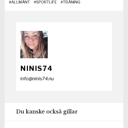
#
ALLMÄNT
#
SPORTLIFE
#
TRÄNING
o
t
I
p
k
e
n
p
r
)
NINIS74
info@ninis74.nu
Du kanske också gillar