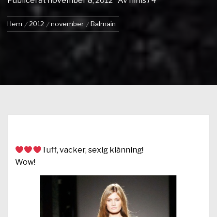
Publicerat
november 8, 2012
Av
ninis74
Hem
2012
november
Balmain
Tuff, vacker, sexig klänning!
Wow!