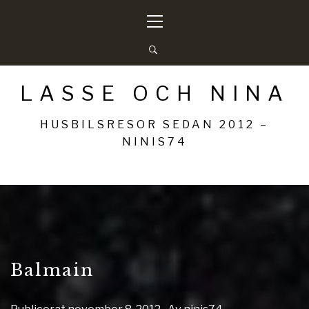
Hoppa
Primär
till
meny
innehåll
LASSE OCH NINA
HUSBILSRESOR SEDAN 2012 –
NINIS74
Balmain