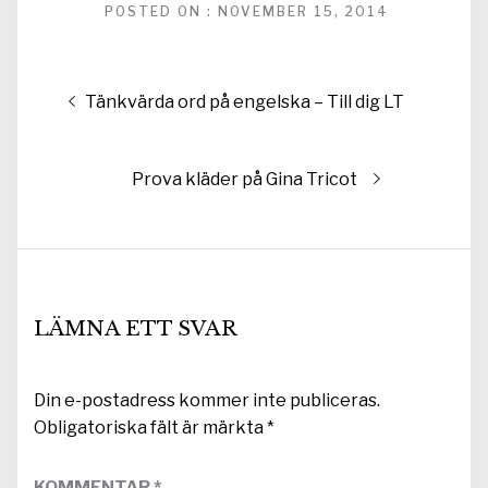
POSTED ON : NOVEMBER 15, 2014
Inläggsnavigering
Föregående
Tänkvärda ord på engelska – Till dig LT
inlägg:
Nästa
Prova kläder på Gina Tricot
inlägg:
LÄMNA ETT SVAR
Din e-postadress kommer inte publiceras.
Obligatoriska fält är märkta
*
KOMMENTAR
*