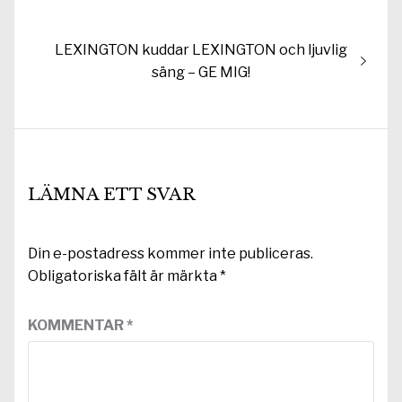
inlägg:
Nästa
LEXINGTON kuddar LEXINGTON och ljuvlig
inlägg:
säng – GE MIG!
LÄMNA ETT SVAR
Din e-postadress kommer inte publiceras.
Obligatoriska fält är märkta
*
KOMMENTAR
*