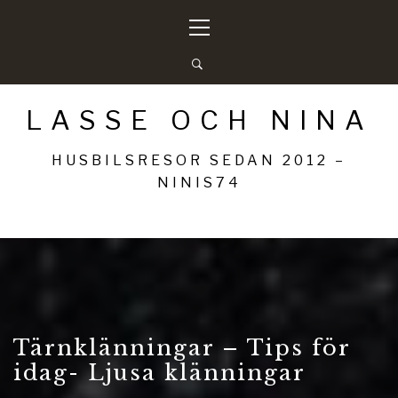
Hoppa
Primär
till
meny
innehåll
LASSE OCH NINA
HUSBILSRESOR SEDAN 2012 –
NINIS74
Tärnklänningar – Tips för
idag- Ljusa klänningar