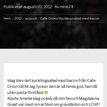
Publicerat
augusti 20, 2012
Av
ninis74
Hem
2012
augusti
Cafe Orions Kycklingsallad med bacon
Idag blev det kycklingsallad med bacon från Cafe
Orion IGEN! Jag tycker den är så himla god, fast då
utan pasta förståss!
Köpte Amelia idag också, då min favorit Magdalena
Graaf var med i en artikel om gravidkilon och LCHF!