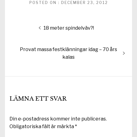
POSTED ON : DECEMBER 23, 2012
Inläggsnavigering
Föregående
18 meter spindelväv?!
inlägg:
Nästa
Provat massa festklänningar idag – 70 års
inlägg:
kalas
LÄMNA ETT SVAR
Din e-postadress kommer inte publiceras.
Obligatoriska fält är märkta
*