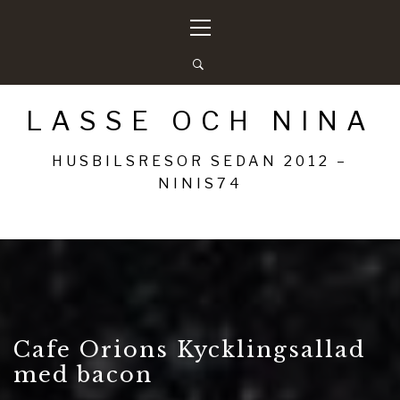
Hoppa
Primär
till
meny
innehåll
LASSE OCH NINA
HUSBILSRESOR SEDAN 2012 –
NINIS74
Cafe Orions Kycklingsallad
med bacon