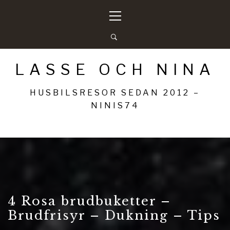
Hoppa
Primär
till
meny
innehåll
LASSE OCH NINA
HUSBILSRESOR SEDAN 2012 –
NINIS74
4 Rosa brudbuketter –
Brudfrisyr – Dukning – Tips