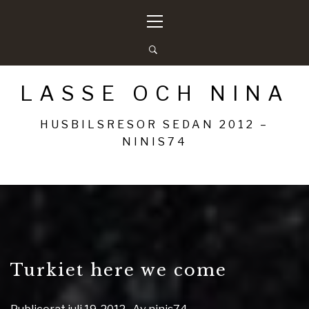
Hoppa
Primär
till
meny
innehåll
LASSE OCH NINA
HUSBILSRESOR SEDAN 2012 –
NINIS74
Turkiet here we come