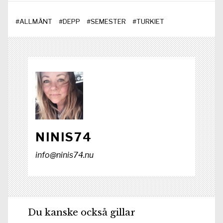
b
i
e
s
s
o
t
d
t
A
#
ALLMÄNT
#
DEPP
#
SEMESTER
#
TURKIET
o
t
I
p
k
e
n
p
r
)
NINIS74
info@ninis74.nu
Du kanske också gillar