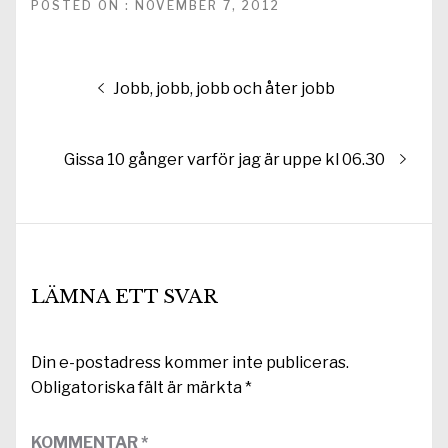
POSTED ON : NOVEMBER 7, 2012
Inläggsnavigering
Föregående
Jobb, jobb, jobb och åter jobb
inlägg:
Nästa
Gissa 10 gånger varför jag är uppe kl 06.30
inlägg:
LÄMNA ETT SVAR
Din e-postadress kommer inte publiceras.
Obligatoriska fält är märkta
*
KOMMENTAR
*