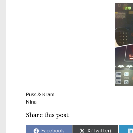
Puss & Kram
Nina
Share this post:
Dela
Dela
Facebook
X (Twitter)