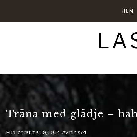
Hoppa
till
HEM
innehåll
LA
Träna med glädje – hah
Publicerat
maj 18, 2012
Av
ninis74