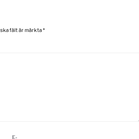
iska fält är märkta
*
E-