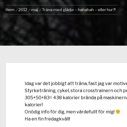
Hem
2012
maj
Träna med glädje – hahahah – eller hur?!
Idag var det jobbigt att träna, fast jag var motiv
Styrketräning, cykel, stora crosstrainern och prom
305+50+83= 438 kalorier brända på maskinerna
kalorier!
Onödig info för dig, men värdefullt för mig!
Ha en fin fredagkväll!