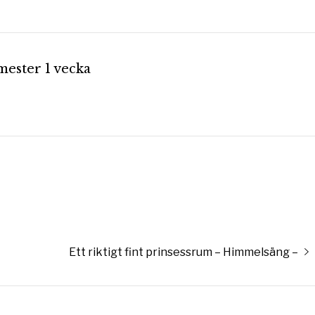
mester 1 vecka
Nästa
Ett riktigt fint prinsessrum – Himmelsäng –
inlägg: