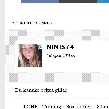
på
på
#
SPORTLIFE
#
TRÄNING
NINIS74
info@ninis74.nu
Du kanske också gillar
LCHF – Träning – 365 klorier – 30 m