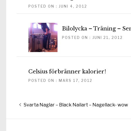
POSTED ON : JUNI 4, 2012
Bilolycka – Träning – Se
POSTED ON : JUNI 21, 2012
Celsius förbränner kalorier!
POSTED ON : MARS 17, 2012
Inläggsnavigering
Föregående
Svarta Naglar – Black Nailart – Nagellack- wow
inlägg: