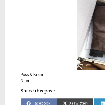
Puss & Kram
Nina
Share this post:
Dela
Dela
Facebook
X (Twitter)