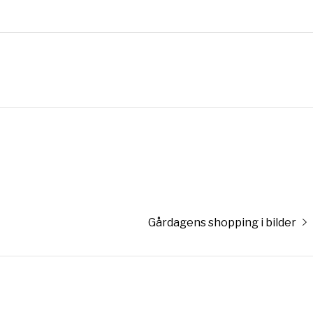
Nästa
Gårdagens shopping i bilder
inlägg: