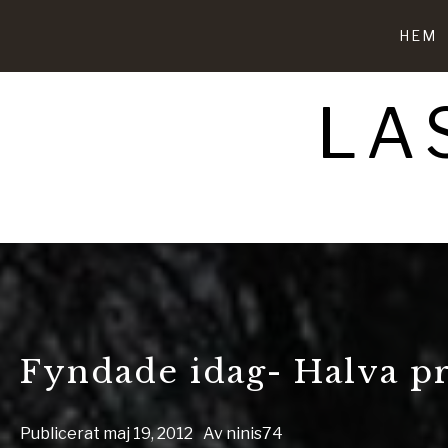
Hoppa
till
HEM
innehåll
LA
Fyndade idag- Halva p
Publicerat
maj 19, 2012
Av
ninis74