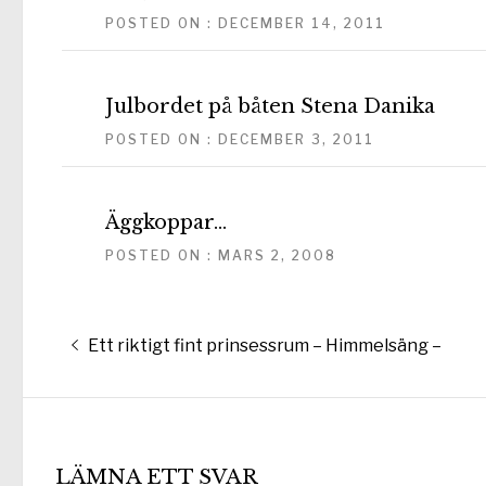
POSTED ON : DECEMBER 14, 2011
Julbordet på båten Stena Danika
POSTED ON : DECEMBER 3, 2011
Äggkoppar…
POSTED ON : MARS 2, 2008
Inläggsnavigering
Föregående
Ett riktigt fint prinsessrum – Himmelsäng –
inlägg:
LÄMNA ETT SVAR