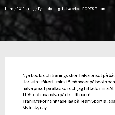
Hem
2012
maj
Fyndade idag- Halva priset ROOTS Boots
Nya boots och tränings skor, halva priset på båda
Har letat säkert i minst 5 månader på boots och
halva priset på alla skor och jag hittade mina 
1195: och haaaalva på det ! Jihuuuu!
Träningskorna hittade jag på Team Sportia , absol
My lucky day!