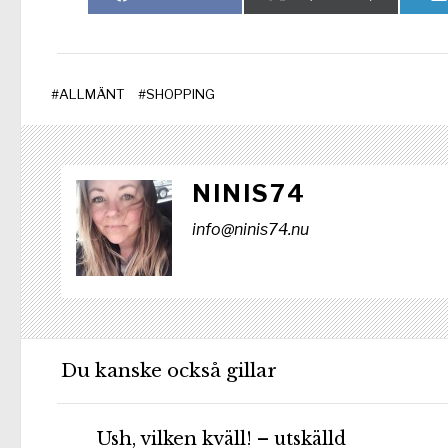
på
på
#
ALLMÄNT
#
SHOPPING
NINIS74
info@ninis74.nu
Du kanske också gillar
Ush, vilken kväll! – utskälld