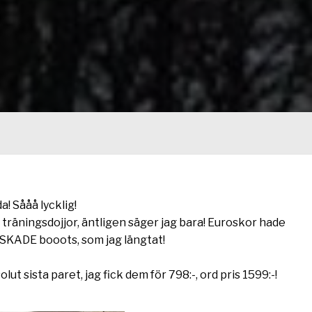
! Sååå lycklig!
 träningsdojjor, äntligen säger jag bara! Euroskor hade
ÄLSKADE booots, som jag längtat!
ut sista paret, jag fick dem för 798:-, ord pris 1599:-!