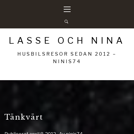
Hoppa
Primär
till
meny
innehåll
LASSE OCH NINA
HUSBILSRESOR SEDAN 2012 –
NINIS74
Tänkvärt