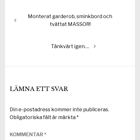
Inläggsnavigering
Föregående
Monterat garderob, sminkbord och
inlägg:
tvättat MASSOR!
Nästa
Tänkvärt igen….
inlägg:
LÄMNA ETT SVAR
Din e-postadress kommer inte publiceras.
Obligatoriska fält är märkta
*
KOMMENTAR
*