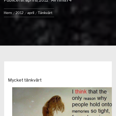
Publicerat
april 8, 2012
Av
ninis74
Hem
2012
april
Tänkvärt
Mycket tänkvärt