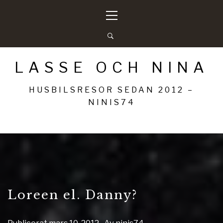
Hoppa
Primär
till
meny
innehåll
LASSE OCH NINA
HUSBILSRESOR SEDAN 2012 –
NINIS74
Loreen el. Danny?