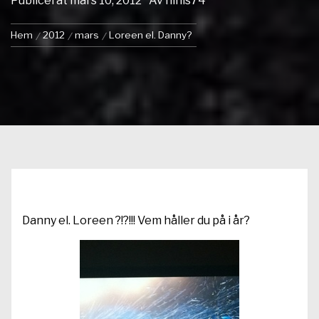
Publicerat
mars 10, 2012
Av
ninis74
Hem
2012
mars
Loreen el. Danny?
Danny el. Loreen ?!?!!! Vem håller du på i år?