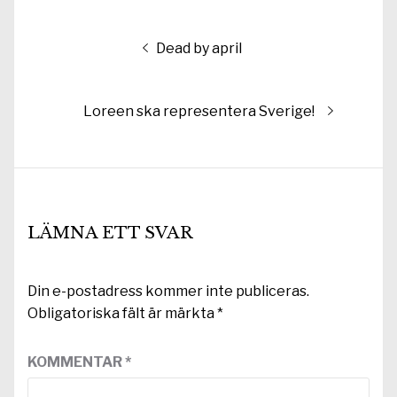
Inläggsnavigering
Föregående
Dead by april
inlägg:
Nästa
Loreen ska representera Sverige!
inlägg:
LÄMNA ETT SVAR
Din e-postadress kommer inte publiceras.
Obligatoriska fält är märkta
*
KOMMENTAR
*