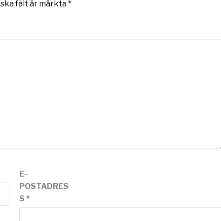
iska fält är märkta
*
E-
POSTADRES
S
*