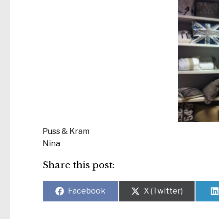
Puss & Kram
Nina
Share this post:
Dela
Dela
Facebook
X (Twitter)
på
på