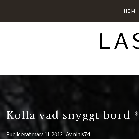
Hoppa
till
HEM
innehåll
LA
Kolla vad snyggt bord
Publicerat
mars 11, 2012
Av
ninis74