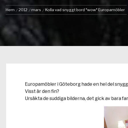
Hem
2012
mars
Kolla vad snyggt bord *wow* Europamöbler
Europamöbler i Göteborg hade en hel del snygga
Visst är den fin?
Ursäkta de suddiga bilderna, det gick av bara fa