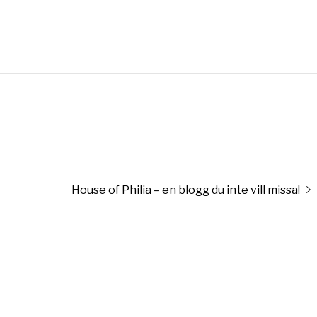
Nästa
House of Philia – en blogg du inte vill missa!
inlägg: