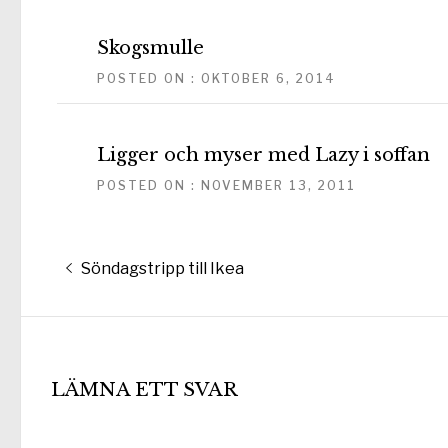
Skogsmulle
POSTED ON : OKTOBER 6, 2014
Ligger och myser med Lazy i soffan
POSTED ON : NOVEMBER 13, 2011
Inläggsnavigering
Föregående
Söndagstripp till Ikea
inlägg:
LÄMNA ETT SVAR