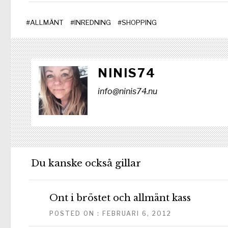
#
ALLMÄNT
#
INREDNING
#
SHOPPING
NINIS74
info@ninis74.nu
Du kanske också gillar
Ont i bröstet och allmänt kass
POSTED ON : FEBRUARI 6, 2012