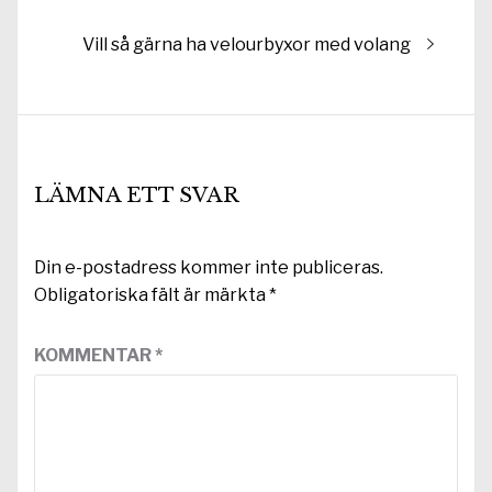
Nästa
Vill så gärna ha velourbyxor med volang
inlägg:
LÄMNA ETT SVAR
Din e-postadress kommer inte publiceras.
Obligatoriska fält är märkta
*
KOMMENTAR
*