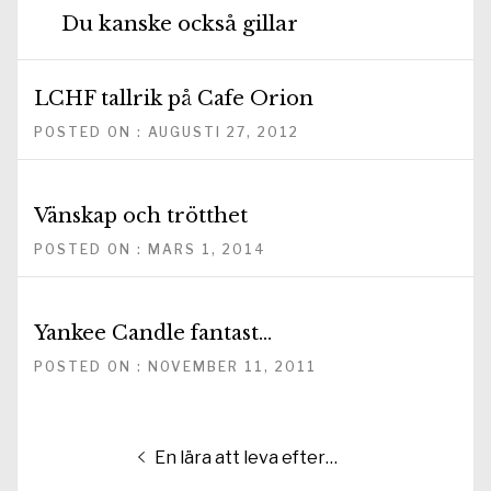
Du kanske också gillar
LCHF tallrik på Cafe Orion
POSTED ON : AUGUSTI 27, 2012
Vänskap och trötthet
POSTED ON : MARS 1, 2014
Yankee Candle fantast…
POSTED ON : NOVEMBER 11, 2011
Inläggsnavigering
Föregående
En lära att leva efter…
inlägg: