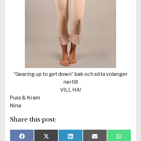
”Gearing up to get down” bak och söta volanger
nertill
VILL HA!
Puss & Kram
Nina
Share this post:
Dela
Dela
Dela
Dela
Dela
F
X
L
E
W