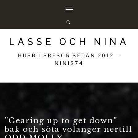
Hoppa
Primär
till
meny
innehåll
LASSE OCH NINA
HUSBILSRESOR SEDAN 2012 –
NINIS74
”Gearing up to get down”
bak och söta volanger nertill
ODD MOLLY