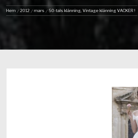
Hem
2012
mars
50-tals klänning, Vintage klänning VACKER !