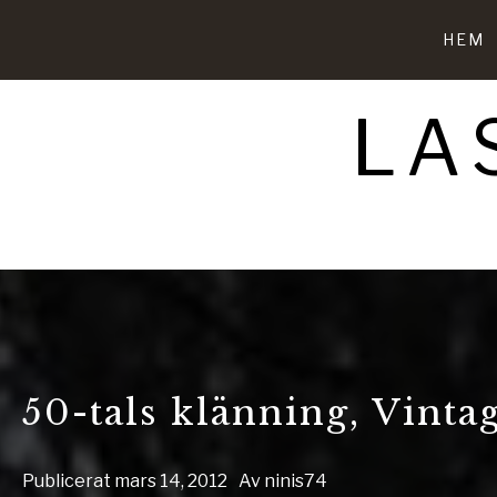
Hoppa
till
HEM
innehåll
LA
50-tals klänning, Vint
Publicerat
mars 14, 2012
Av
ninis74