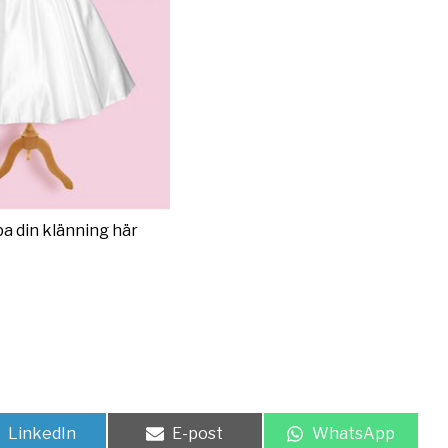
pa din
klänning här
Dela
Dela
Dela
LinkedIn
E-post
WhatsApp