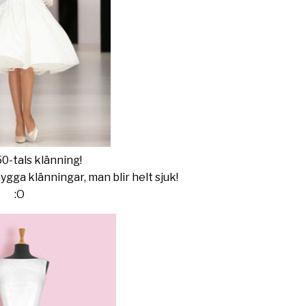
50-tals klänning!
nygga klänningar, man blir helt sjuk!
:O