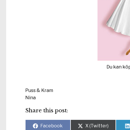
Du kan kö
Puss & Kram
Nina
Share this post:
Dela
Dela
Facebook
X (Twitter)