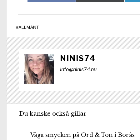
på
på
#
ALLMÄNT
NINIS74
info@ninis74.nu
Du kanske också gillar
Våga smycken på Ord & Ton i Borås