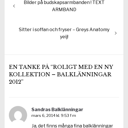
Föregående
Bilder på budskapsarmbanden ! TEXT
inlägg:
ARMBAND
Nästa
Sitter i soffan och fryser – Greys Anatomy
inlägg:
yeij!
EN TANKE PÅ “ROLIGT MED EN NY
KOLLEKTION – BALKLÄNNINGAR
2012”
Sandras Balklänningar
mars 6, 2014 kl. 9:53 f m
Ja, det finns många fina balklänningar