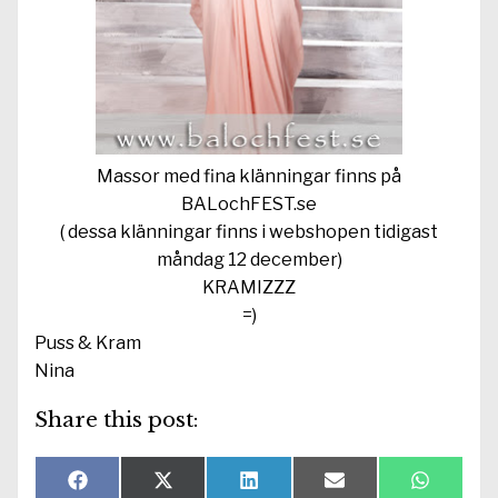
Massor med fina klänningar finns på
BALochFEST.se
( dessa klänningar finns i webshopen tidigast
måndag 12 december)
KRAMIZZZ
=)
Puss & Kram
Nina
Share this post:
Dela
Dela
Dela
Dela
Dela
F
X
L
E
W