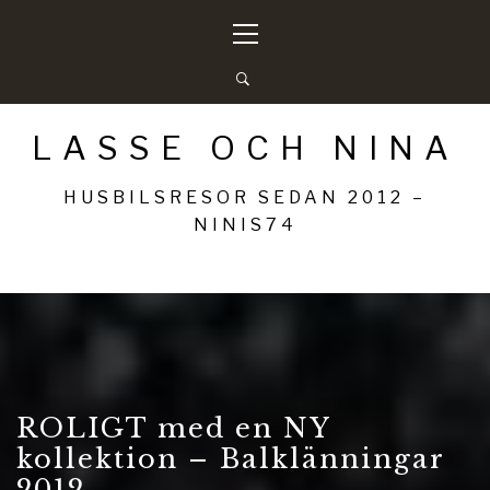
Hoppa
Primär
till
meny
innehåll
LASSE OCH NINA
HUSBILSRESOR SEDAN 2012 –
NINIS74
ROLIGT med en NY
kollektion – Balklänningar
2012