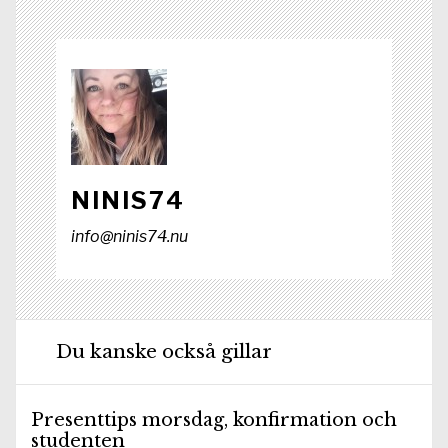
r
)
NINIS74
info@ninis74.nu
Du kanske också gillar
Presenttips morsdag, konfirmation och
studenten