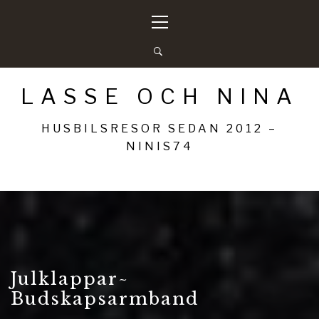
Hoppa
Primär
till
meny
innehåll
LASSE OCH NINA
HUSBILSRESOR SEDAN 2012 –
NINIS74
Julklappar~
Budskapsarmband