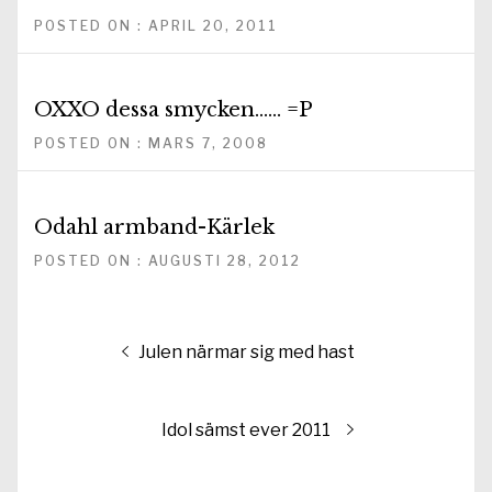
POSTED ON : APRIL 20, 2011
OXXO dessa smycken…… =P
POSTED ON : MARS 7, 2008
Odahl armband-Kärlek
POSTED ON : AUGUSTI 28, 2012
Inläggsnavigering
Föregående
Julen närmar sig med hast
inlägg:
Nästa
Idol sämst ever 2011
inlägg: