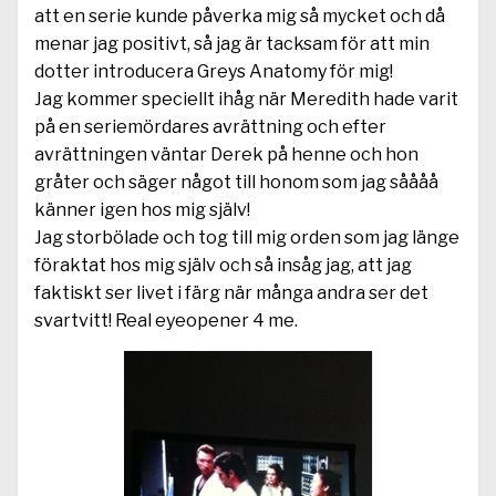
att en serie kunde påverka mig så mycket och då
menar jag positivt, så jag är tacksam för att min
dotter introducera Greys Anatomy för mig!
Jag kommer speciellt ihåg när Meredith hade varit
på en seriemördares avrättning och efter
avrättningen väntar Derek på henne och hon
gråter och säger något till honom som jag såååå
känner igen hos mig själv!
Jag storbölade och tog till mig orden som jag länge
föraktat hos mig själv och så insåg jag, att jag
faktiskt ser livet i färg när många andra ser det
svartvitt! Real eyeopener 4 me.