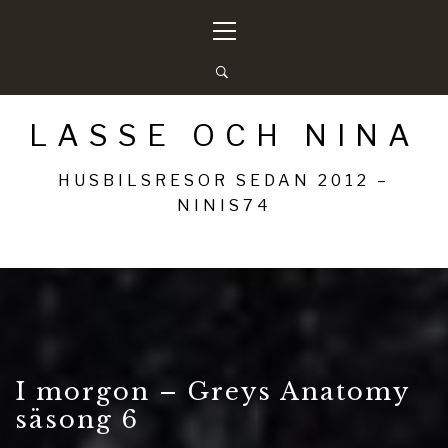
Hoppa
Primär
till
meny
innehåll
LASSE OCH NINA
HUSBILSRESOR SEDAN 2012 –
NINIS74
I morgon – Greys Anatomy
säsong 6