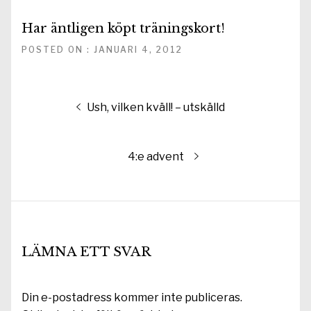
Har äntligen köpt träningskort!
POSTED ON : JANUARI 4, 2012
Inläggsnavigering
Föregående
Ush, vilken kväll! – utskälld
inlägg:
Nästa
4:e advent
inlägg:
LÄMNA ETT SVAR
Din e-postadress kommer inte publiceras.