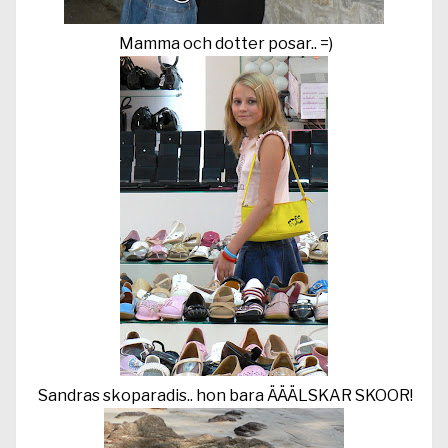
Mamma och dotter posar.. =)
Sandras skoparadis.. hon bara ÄÄÄLSKAR SKOOR!