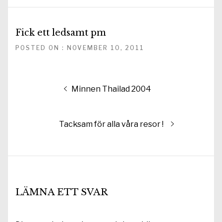
Fick ett ledsamt pm
POSTED ON : NOVEMBER 10, 2011
Inläggsnavigering
Föregående
Minnen Thailad 2004
inlägg:
Nästa
Tacksam för alla våra resor !
inlägg:
LÄMNA ETT SVAR