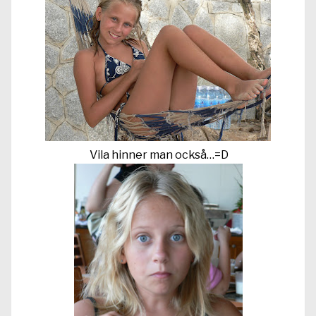
Vila hinner man också…=D