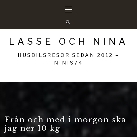
Hoppa
Primär
till
meny
innehåll
LASSE OCH NINA
HUSBILSRESOR SEDAN 2012 –
NINIS74
Från och med i morgon ska
jag ner 10 kg