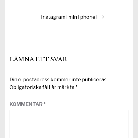
inlägg:
Nästa
Instagram i min i phone !
inlägg:
LÄMNA ETT SVAR
Din e-postadress kommer inte publiceras.
Obligatoriska fält är märkta
*
KOMMENTAR
*