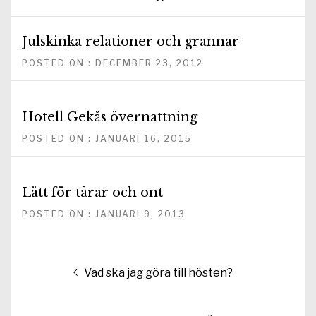
Julskinka relationer och grannar
POSTED ON : DECEMBER 23, 2012
Hotell Gekås övernattning
POSTED ON : JANUARI 16, 2015
Lätt för tårar och ont
POSTED ON : JANUARI 9, 2013
Inläggsnavigering
Föregående
Vad ska jag göra till hösten?
inlägg: