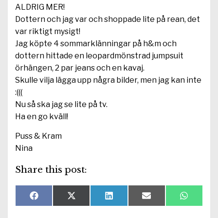
ALDRIG MER!
Dottern och jag var och shoppade lite på rean, det
var riktigt mysigt!
Jag köpte 4 sommarklänningar på h&m och
dottern hittade en leopardmönstrad jumpsuit
örhängen, 2 par jeans och en kavaj.
Skulle vilja lägga upp några bilder, men jag kan inte
:(((
Nu så ska jag se lite på tv.
Ha en go kväll!
Puss & Kram
Nina
Share this post:
Dela
Dela
Dela
Dela
Dela
F
X
L
E
W
på
på
på
på
på
a
(
i
-
h
c
T
n
p
a