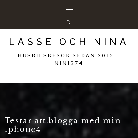
Hoppa
Primär
till
meny
innehåll
LASSE OCH NINA
HUSBILSRESOR SEDAN 2012 –
NINIS74
Testar att.blogga med min
iphone4