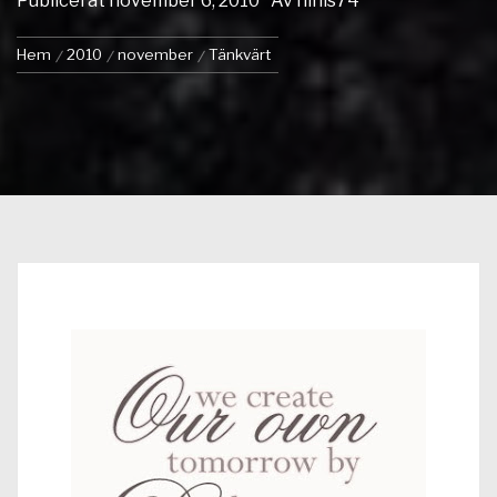
Publicerat
november 6, 2010
Av
ninis74
Hem
2010
november
Tänkvärt