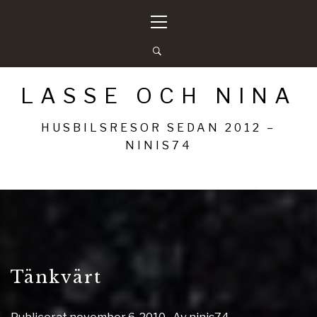
Hoppa
Primär
till
meny
innehåll
LASSE OCH NINA
HUSBILSRESOR SEDAN 2012 –
NINIS74
Tänkvärt