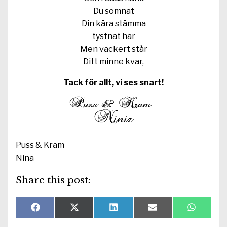
Du somnat
Din kära stämma
tystnat har
Men vackert står
Ditt minne kvar,
Tack för allt, vi ses snart!
Puss & Kram
Nina
Share this post:
Dela
Dela
Dela
Dela
Dela
F
X
L
E
W
på
på
på
på
på
a
(
i
-
h