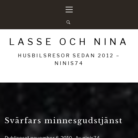
Hoppa
Primär
till
meny
innehåll
LASSE OCH NINA
HUSBILSRESOR SEDAN 2012 –
NINIS74
Svärfars minnesgudstjänst