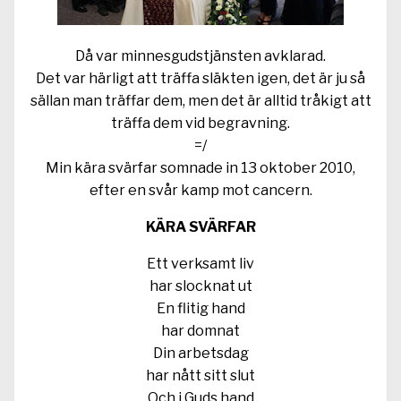
Då var minnesgudstjänsten avklarad.
Det var härligt att träffa släkten igen, det är ju så
sällan man träffar dem, men det är alltid tråkigt att
träffa dem vid begravning.
=/
Min kära svärfar somnade in 13 oktober 2010,
efter en svår kamp mot cancern.
KÄRA SVÄRFAR
Ett verksamt liv
har slocknat ut
En flitig hand
har domnat
Din arbetsdag
har nått sitt slut
Och i Guds hand