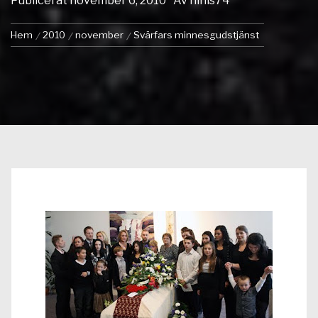
Publicerat
november 6, 2010
Av
ninis74
Hem
2010
november
Svärfars minnesgudstjänst