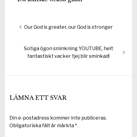
Inläggsnavigering
Föregående
Our God is greater, our God is stronger
inlägg:
Nästa
Sotiga ögon sminkning YOUTUBE, helt
inlägg:
fantastiskt vacker tjej blir sminkad!
LÄMNA ETT SVAR
Din e-postadress kommer inte publiceras.
Obligatoriska fält är märkta
*