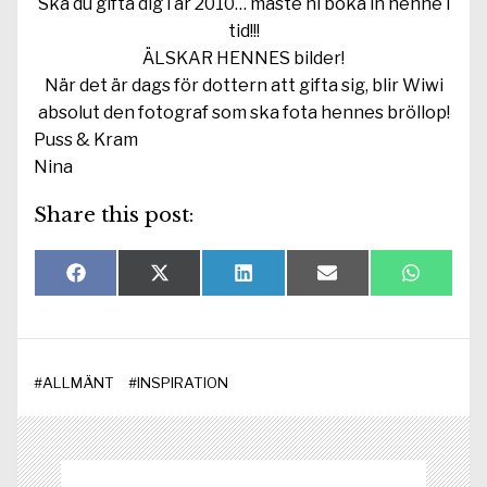
Ska du gifta dig i år 2010… måste ni boka in henne i
tid!!!
ÄLSKAR HENNES bilder!
När det är dags för dottern att gifta sig, blir Wiwi
absolut den fotograf som ska fota hennes bröllop!
Puss & Kram
Nina
Share this post:
Dela
Dela
Dela
Dela
Dela
F
X
L
E
W
på
på
på
på
på
a
(
i
-
h
c
T
n
p
a
e
w
k
o
t
b
i
e
s
s
o
t
d
t
A
#
ALLMÄNT
#
INSPIRATION
o
t
I
p
k
e
n
p
r
)