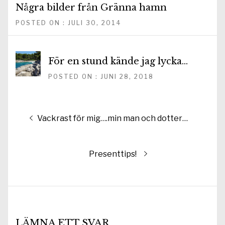
Några bilder från Gränna hamn
POSTED ON : JULI 30, 2014
För en stund kände jag lycka…
POSTED ON : JUNI 28, 2018
Inläggsnavigering
Föregående
Vackrast för mig….min man och dotter…
inlägg:
Nästa
Presenttips!
inlägg:
LÄMNA ETT SVAR