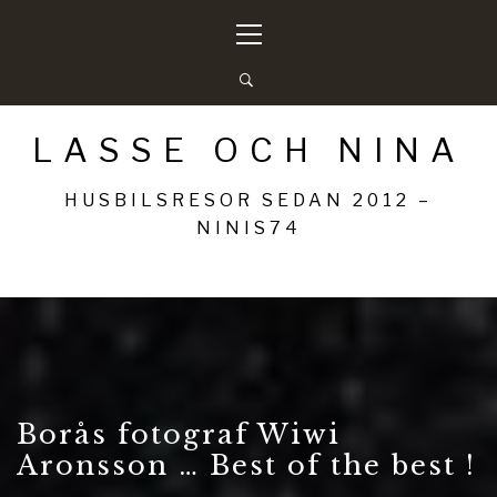
Hoppa
Primär
till
meny
innehåll
LASSE OCH NINA
HUSBILSRESOR SEDAN 2012 –
NINIS74
Borås fotograf Wiwi
Aronsson … Best of the best !