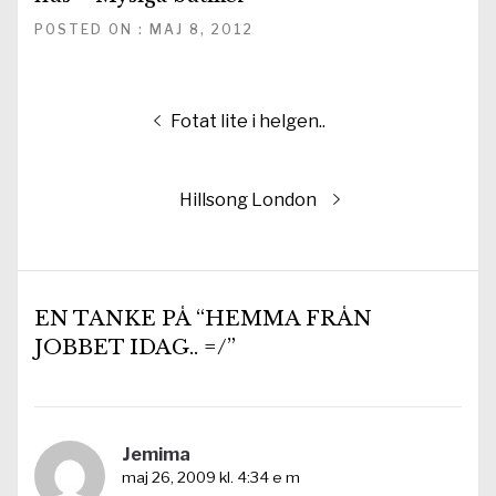
POSTED ON : MAJ 8, 2012
Inläggsnavigering
Föregående
Fotat lite i helgen..
inlägg:
Nästa
Hillsong London
inlägg:
EN TANKE PÅ “HEMMA FRÅN
JOBBET IDAG.. =/”
Jemima
maj 26, 2009 kl. 4:34 e m