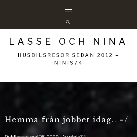
Hoppa
Primär
till
meny
innehåll
LASSE OCH NINA
HUSBILSRESOR SEDAN 2012 –
NINIS74
Hemma från jobbet idag.. =/