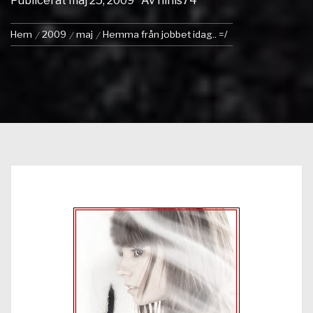
Publicerat
maj 25, 2009
Av
ninis74
Hem
2009
maj
Hemma från jobbet idag.. =/