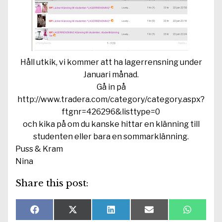
Håll utkik, vi kommer att ha lagerrensning under
Januari månad.
Gå in på
http://www.tradera.com/category/category.aspx?
ftgnr=426296&listtype=0
och kika på om du kanske hittar en klänning till
studenten eller bara en sommarklänning.
Puss & Kram
Nina
Share this post:
Dela
Dela
Dela
Dela
Dela
F
X
L
E
W
på
på
på
på
på
a
(
i
-
h