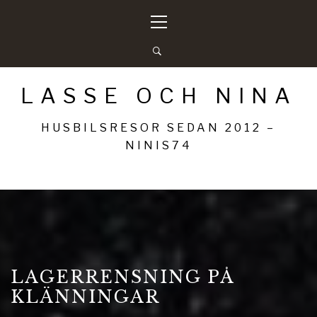
Hoppa
Primär
till
meny
innehåll
LASSE OCH NINA
HUSBILSRESOR SEDAN 2012 –
NINIS74
LAGERRENSNING PÅ
KLÄNNINGAR