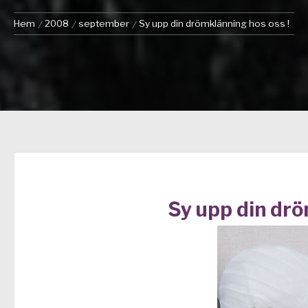
Hem
2008
september
Sy upp din drömklänning hos oss !
Sy upp din drö