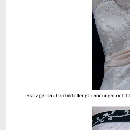
Skriv gärna ut en bild eller gör ändringar och ti