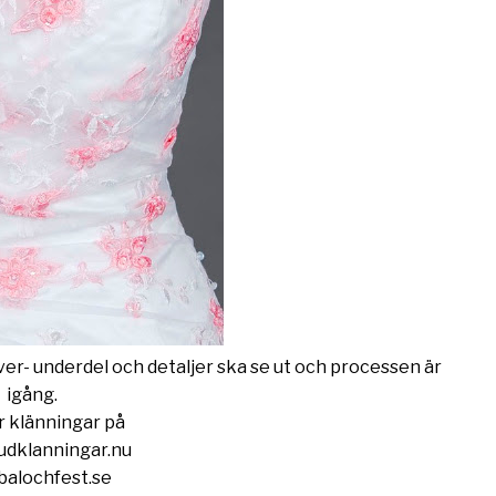
ver- underdel och detaljer ska se ut och processen är
igång.
er klänningar på
dklanningar.nu
alochfest.se