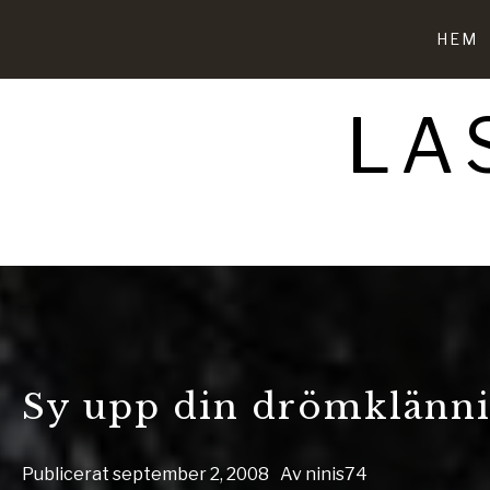
Hoppa
till
HEM
innehåll
LA
Sy upp din drömklännin
Publicerat
september 2, 2008
Av
ninis74