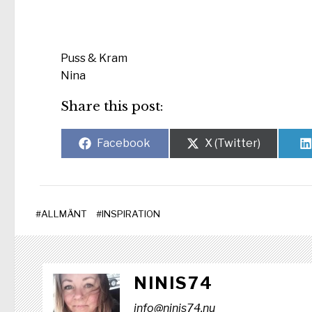
www.b
www.b
Puss & Kram
Nina
Share this post:
Dela
Dela
Facebook
X (Twitter)
på
på
#
ALLMÄNT
#
INSPIRATION
NINIS74
info@ninis74.nu