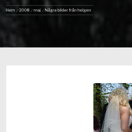
Hem
2008
maj
Några bilder från helgen