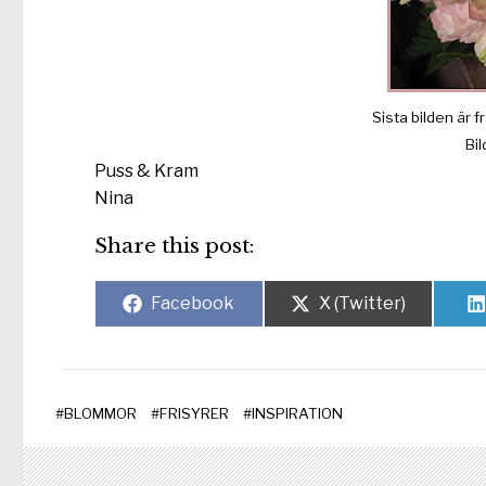
Sista bilden är 
Bi
Puss & Kram
Nina
Share this post:
Dela
Dela
Facebook
X (Twitter)
på
på
#
BLOMMOR
#
FRISYRER
#
INSPIRATION