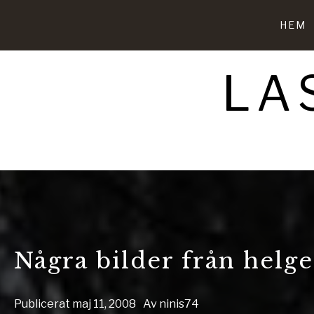
Hoppa
till
HEM
innehåll
LA
Några bilder från helg
Publicerat
maj 11, 2008
Av
ninis74