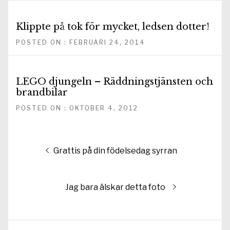
Klippte på tok för mycket, ledsen dotter!
POSTED ON : FEBRUARI 24, 2014
LEGO djungeln – Räddningstjänsten och
brandbilar
POSTED ON : OKTOBER 4, 2012
Inläggsnavigering
Föregående
Grattis på din födelsedag syrran
inlägg:
Nästa
Jag bara älskar detta foto
inlägg: