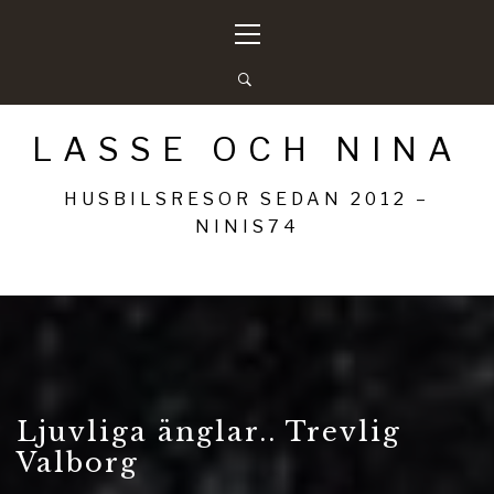
Hoppa
Primär
till
meny
innehåll
LASSE OCH NINA
HUSBILSRESOR SEDAN 2012 –
NINIS74
Ljuvliga änglar.. Trevlig
Valborg