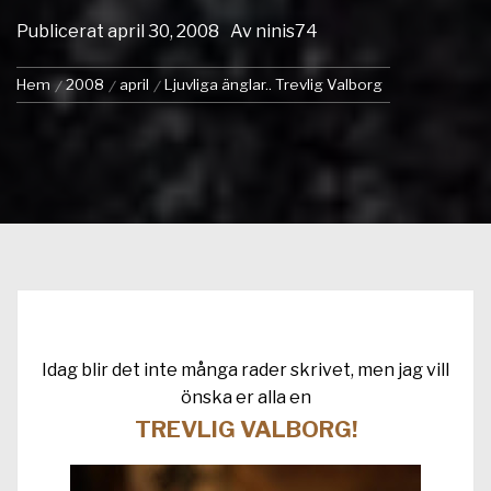
Publicerat
april 30, 2008
Av
ninis74
Hem
2008
april
Ljuvliga änglar.. Trevlig Valborg
Idag blir det inte många rader skrivet, men jag vill
önska er alla en
TREVLIG VALBORG!