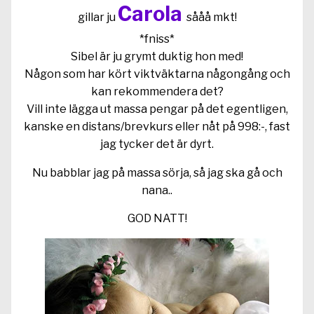
Carola
gillar ju
sååå mkt!
*fniss*
Sibel är ju grymt duktig hon med!
Någon som har kört viktväktarna någongång och
kan rekommendera det?
Vill inte lägga ut massa pengar på det egentligen,
kanske en distans/brevkurs eller nåt på 998:-, fast
jag tycker det är dyrt.
Nu babblar jag på massa sörja, så jag ska gå och
nana..
GOD NATT!