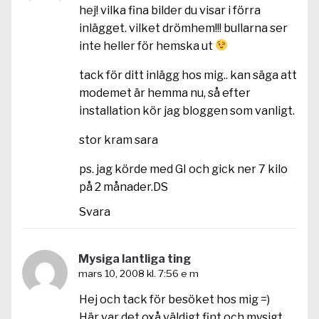
hej! vilka fina bilder du visar i förra
inlägget. vilket drömhem!!! bullarna ser
inte heller för hemska ut
tack för ditt inlägg hos mig.. kan säga att
modemet är hemma nu, så efter
installation kör jag bloggen som vanligt.
stor kram sara
ps. jag körde med GI och gick ner 7 kilo
på 2 månader.DS
Svara
Mysiga lantliga ting
mars 10, 2008 kl. 7:56 e m
Hej och tack för besöket hos mig =)
Här var det oxå väldigt fint och mysigt.