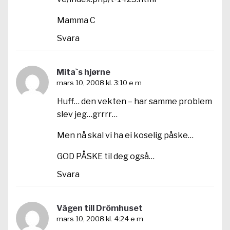
Mamma C
Svara
Mita`s hjørne
mars 10, 2008 kl. 3:10 e m
Huff… den vekten – har samme problem
slev jeg…grrrr…
Men nå skal vi ha ei koselig påske…
GOD PÅSKE til deg også…
Svara
Vägen till Drömhuset
mars 10, 2008 kl. 4:24 e m