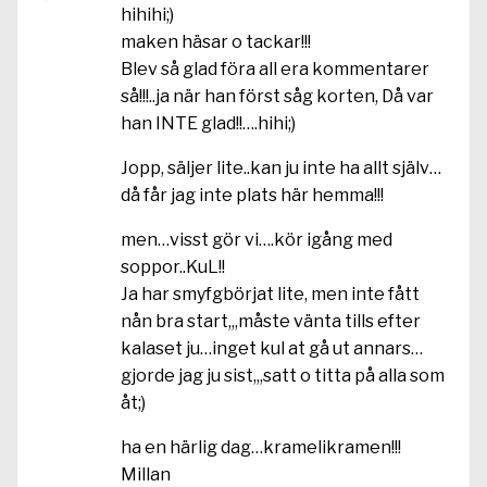
hihihi;)
maken häsar o tackar!!!
Blev så glad föra all era kommentarer
så!!!..ja när han först såg korten, Då var
han INTE glad!!….hihi;)
Jopp, säljer lite..kan ju inte ha allt själv…
då får jag inte plats här hemma!!!
men…visst gör vi….kör igång med
soppor..KuL!!
Ja har smyfgbörjat lite, men inte fått
nån bra start,,,måste vänta tills efter
kalaset ju…inget kul at gå ut annars…
gjorde jag ju sist,,,satt o titta på alla som
åt;)
ha en härlig dag…kramelikramen!!!
Millan