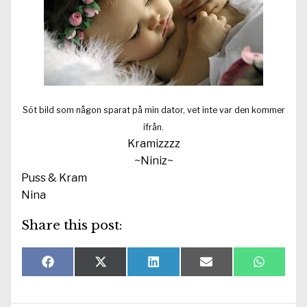
Söt bild som någon sparat på min dator, vet inte var den kommer
ifrån.
Kramizzzz
~Niniz~
Puss & Kram
Nina
Share this post:
Dela
Dela
Dela
Dela
Dela
F
X
L
E
W
på
på
på
på
på
a
(
i
-
h
c
T
n
p
a
e
w
k
o
t