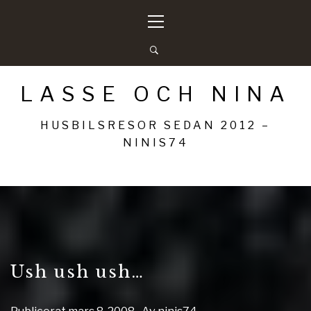
Hoppa
Primär
till
meny
innehåll
LASSE OCH NINA
HUSBILSRESOR SEDAN 2012 –
NINIS74
Ush ush ush…