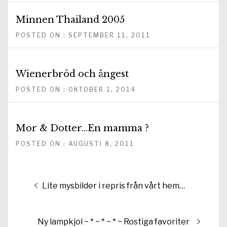
Minnen Thailand 2005
POSTED ON : SEPTEMBER 11, 2011
Wienerbröd och ångest
POSTED ON : OKTOBER 1, 2014
Mor & Dotter…En mamma ?
POSTED ON : AUGUSTI 8, 2011
Inläggsnavigering
Föregående
Lite mysbilder i repris från vårt hem…
inlägg:
Nästa
Ny lampkjol ~ * ~ * ~ * ~ Rostiga favoriter