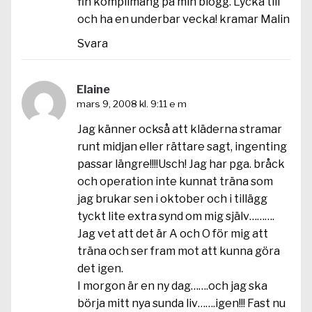
fin komplimang på min blogg. Lycka till
och ha en underbar vecka! kramar Malin
Svara
Elaine
mars 9, 2008 kl. 9:11 e m
Jag känner också att kläderna stramar
runt midjan eller rättare sagt, ingenting
passar längre!!!!Usch! Jag har pga. bråck
och operation inte kunnat träna som
jag brukar sen i oktober och i tillägg
tyckt lite extra synd om mig själv……….
Jag vet att det är A och O för mig att
träna och ser fram mot att kunna göra
det igen.
I morgon är en ny dag…….och jag ska
börja mitt nya sunda liv…….igen!!! Fast nu