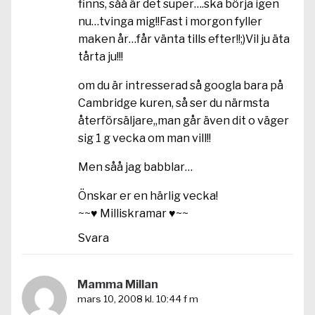
finns, såå är det super….ska börja igen
nu…tvinga mig!!Fast i morgon fyller
maken år…får vänta tills efter!!;)Vil ju äta
tårta ju!!!
om du är intresserad så googla bara på
Cambridge kuren, så ser du närmsta
återförsäljare,,man går även dit o väger
sig 1 g vecka om man vill!!
Men såå jag babblar…
Önskar er en härlig vecka!
~~♥ Milliskramar ♥~~
Svara
Mamma Millan
mars 10, 2008 kl. 10:44 f m