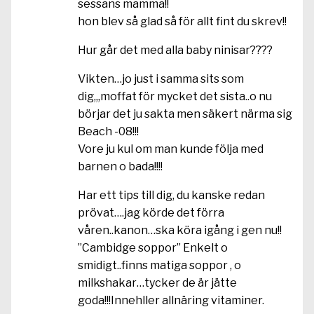
sessans mamma!!
hon blev så glad så för allt fint du skrev!!
Hur går det med alla baby ninisar????
Vikten…jo just i samma sits som
dig,,,moffat för mycket det sista..o nu
börjar det ju sakta men säkert närma sig
Beach -08!!!
Vore ju kul om man kunde följa med
barnen o bada!!!!
Har ett tips till dig, du kanske redan
prövat….jag körde det förra
våren..kanon…ska köra igång i gen nu!!
”Cambidge soppor” Enkelt o
smidigt..finns matiga soppor , o
milkshakar…tycker de är jätte
goda!!!Innehller allnäring vitaminer.