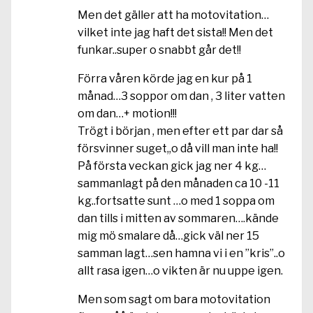
Men det gäller att ha motovitation…
vilket inte jag haft det sista!! Men det
funkar..super o snabbt går det!!
Förra våren körde jag en kur på 1
månad…3 soppor om dan , 3 liter vatten
om dan…+ motion!!!
Trögt i början , men efter ett par dar så
försvinner suget,,o då vill man inte ha!!
På första veckan gick jag ner 4 kg…
sammanlagt på den månaden ca 10 -11
kg..fortsatte sunt …o med 1 soppa om
dan tills i mitten av sommaren….kände
mig mö smalare då…gick väl ner 15
samman lagt…sen hamna vi i en ”kris”..o
allt rasa igen…o vikten är nu uppe igen.
Men som sagt om bara motovitation