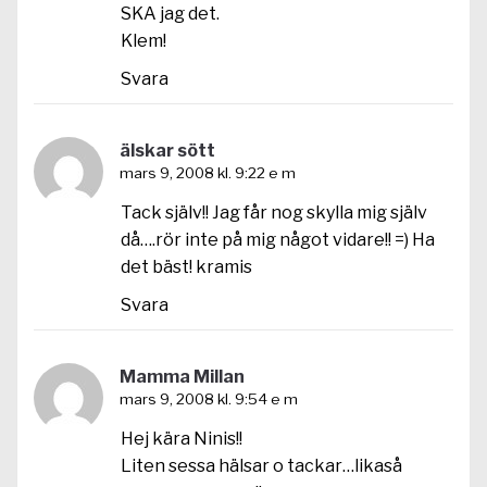
SKA jag det.
Klem!
Svara
älskar sött
mars 9, 2008 kl. 9:22 e m
Tack själv!! Jag får nog skylla mig själv
då….rör inte på mig något vidare!! =) Ha
det bäst! kramis
Svara
Mamma Millan
mars 9, 2008 kl. 9:54 e m
Hej kära Ninis!!
Liten sessa hälsar o tackar…likaså