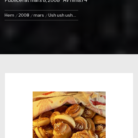
Publicerat
mars 8, 2008
Av
ninis74
Hem
2008
mars
Ush ush ush…