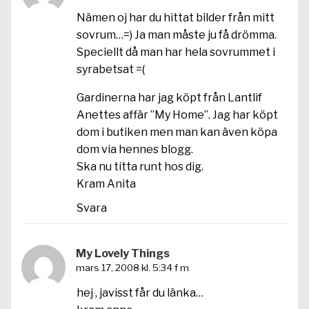
Nämen oj har du hittat bilder från mitt
sovrum…=) Ja man måste ju få drömma.
Speciellt då man har hela sovrummet i
syrabetsat =(
Gardinerna har jag köpt från Lantlif
Anettes affär ”My Home”. Jag har köpt
dom i butiken men man kan även köpa
dom via hennes blogg.
Ska nu titta runt hos dig.
Kram Anita
Svara
My Lovely Things
mars 17, 2008 kl. 5:34 f m
hej , javisst får du länka…