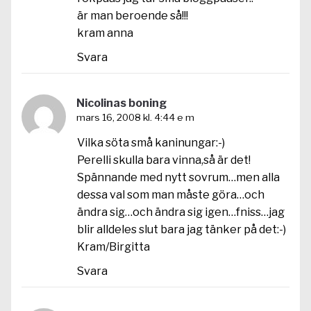
är man beroende så!!!
kram anna
Svara
Nicolinas boning
mars 16, 2008 kl. 4:44 e m
Vilka söta små kaninungar:-)
Perelli skulla bara vinna,så är det!
Spännande med nytt sovrum…men alla
dessa val som man måste göra…och
ändra sig…och ändra sig igen…fniss…jag
blir alldeles slut bara jag tänker på det:-)
Kram/Birgitta
Svara