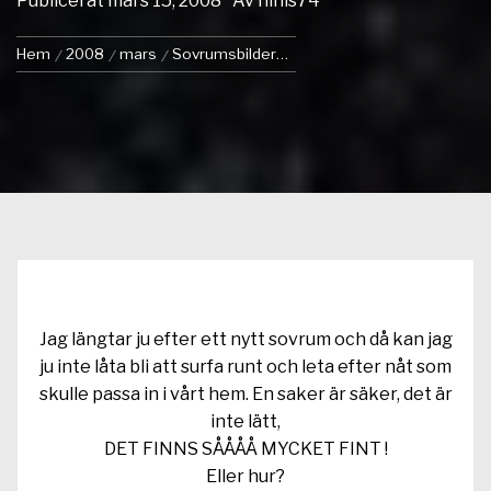
Publicerat
mars 15, 2008
Av
ninis74
Hem
2008
mars
Sovrumsbilder…
Jag längtar ju efter ett nytt sovrum och då kan jag
ju inte låta bli att surfa runt och leta efter nåt som
skulle passa in i vårt hem. En saker är säker, det är
inte lätt,
DET FINNS SÅÅÅÅ MYCKET FINT !
Eller hur?