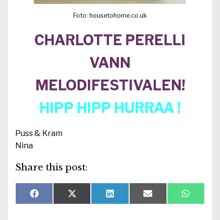
Foto: housetohome.co.uk
CHARLOTTE PERELLI
VANN
MELODIFESTIVALEN!
HIPP HIPP HURRAA !
Puss & Kram
Nina
Share this post:
Dela
Dela
Dela
Dela
Dela
F
X
L
E
W
på
på
på
på
på
a
(
i
-
h
c
T
n
p
a