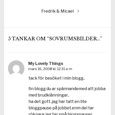
Nästa
Fredrik & Micael
inlägg:
5 TANKAR OM “SOVRUMSBILDER…”
My Lovely Things
mars 16, 2008 kl. 12:31 e m
tack för besöket i min blogg..
fin blogg du ar spännandemed att jobba
med brudklänningar..
ha det gott..jag har tatt en lite
bloggpause på jobbet.enm del tar
rökpaus jag tar små bloggpauser..