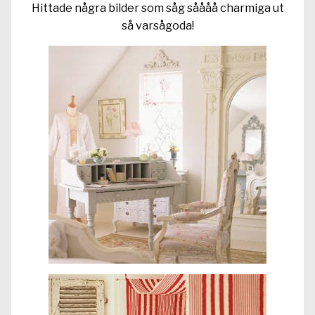
Hittade några bilder som såg såååå charmiga ut
så varsågoda!