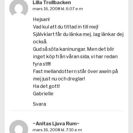
Lilla Trollbacken
mars 16, 2008 kl. 6:07 e m
Hejsan!
Vad kul att du tittad in till mej!
Självklart får du länka mej. Jag länkar dej
också.
Gud så söta kaninungar. Men det blir
inget köp från våran sida, vi har redan
fyra st!!!!
Fast mellandottern står över axeln på
mej just nu och dreglar!
Ha det gott!
Gabrielle
Svara
~Anitas Ljuva Rum~
mars 16, 2008 kl. 7:10 e m