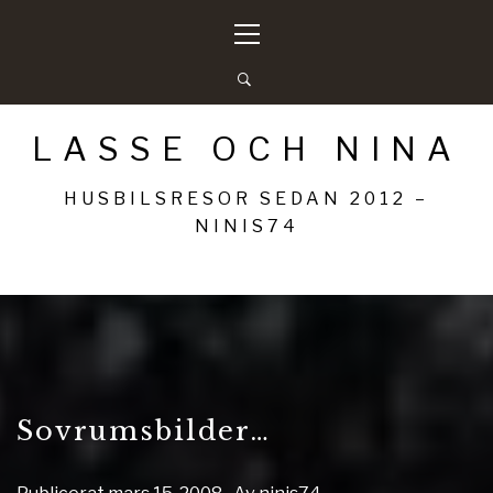
Hoppa
Primär
till
meny
innehåll
LASSE OCH NINA
HUSBILSRESOR SEDAN 2012 –
NINIS74
Sovrumsbilder…