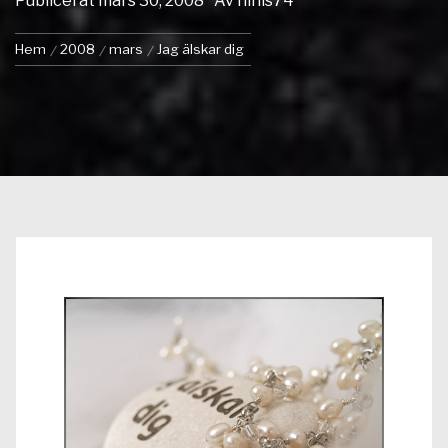
Publicerat
mars 30, 2008
Av
ninis74
Hem
2008
mars
Jag älskar dig