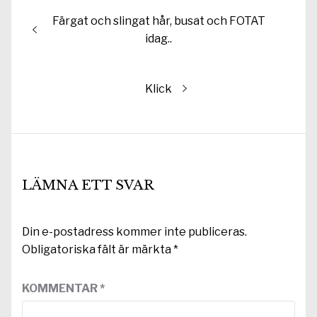
Inläggsnavigering
Föregående
Färgat och slingat hår, busat och FOTAT
inlägg:
idag..
Nästa
Klick
inlägg:
LÄMNA ETT SVAR
Din e-postadress kommer inte publiceras.
Obligatoriska fält är märkta
*
KOMMENTAR
*