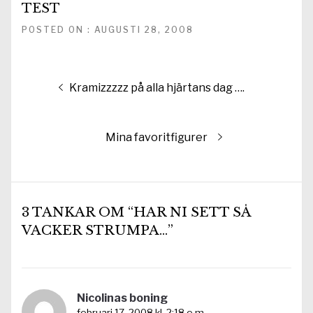
TEST
POSTED ON : AUGUSTI 28, 2008
Inläggsnavigering
Föregående
Kramizzzzz på alla hjärtans dag ….
inlägg:
Nästa
Mina favoritfigurer
inlägg:
3 TANKAR OM “HAR NI SETT SÅ
VACKER STRUMPA…”
Nicolinas boning
februari 17, 2008 kl. 2:18 e m