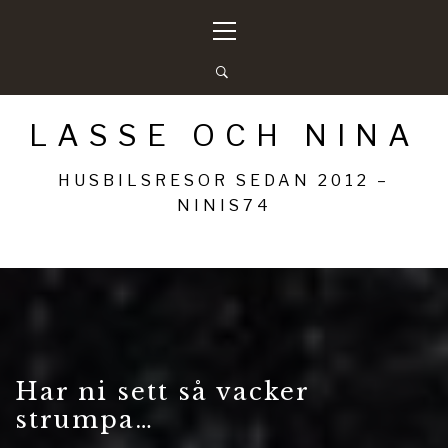
Hoppa
Primär
till
meny
innehåll
LASSE OCH NINA
HUSBILSRESOR SEDAN 2012 –
NINIS74
Har ni sett så vacker
strumpa…