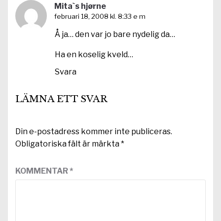
Mita`s hjørne
februari 18, 2008 kl. 8:33 e m
Å ja… den var jo bare nydelig da…
Ha en koselig kveld…
Svara
LÄMNA ETT SVAR
Din e-postadress kommer inte publiceras.
Obligatoriska fält är märkta
*
KOMMENTAR
*