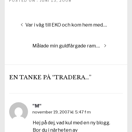
POSTED ON : JUNI 13, 2008
Inläggsnavigering
Föregående
Var i väg till EKO och kom hem med….
inlägg:
Nästa
Målade min guldfärgade ram….
inlägg:
EN TANKE PÅ “TRADERA…”
"M"
november 19, 2007 kl. 5:47 f m
Hej på dej, vad kul med en ny blogg.
Bor du i närheten av