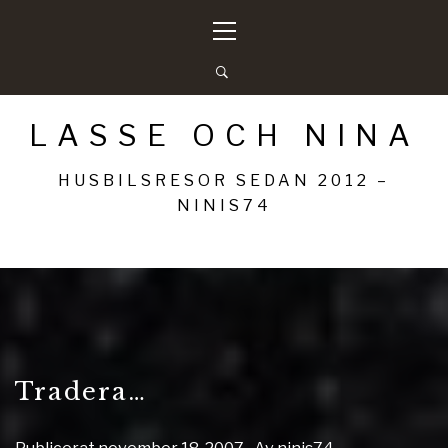
Hoppa
Primär
till
meny
innehåll
LASSE OCH NINA
HUSBILSRESOR SEDAN 2012 –
NINIS74
Tradera…