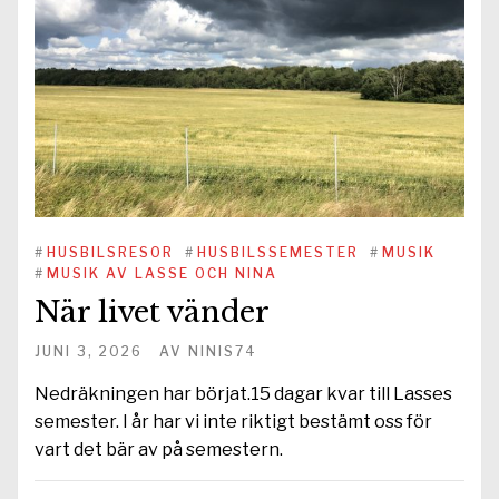
#
HUSBILSRESOR
#
HUSBILSSEMESTER
#
MUSIK
#
MUSIK AV LASSE OCH NINA
När livet vänder
JUNI 3, 2026
AV
NINIS74
Nedräkningen har börjat.15 dagar kvar till Lasses
semester. I år har vi inte riktigt bestämt oss för
vart det bär av på semestern.