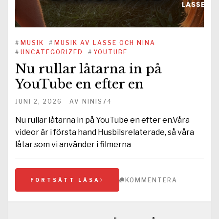
#
MUSIK
#
MUSIK AV LASSE OCH NINA
#
UNCATEGORIZED
#
YOUTUBE
Nu rullar låtarna in på
YouTube en efter en
JUNI 2, 2026
AV
NINIS74
Nu rullar låtarna in på YouTube en efter en.Våra
videor är i första hand Husbilsrelaterade, så våra
låtar som vi använder i filmerna
KOMMENTERA
FORTSÄTT LÄSA