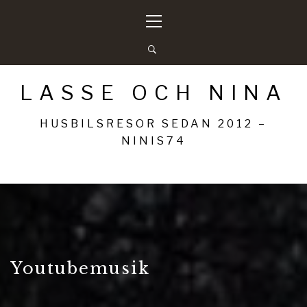
Hoppa
Primär
till
meny
innehåll
LASSE OCH NINA
HUSBILSRESOR SEDAN 2012 –
NINIS74
Youtubemusik