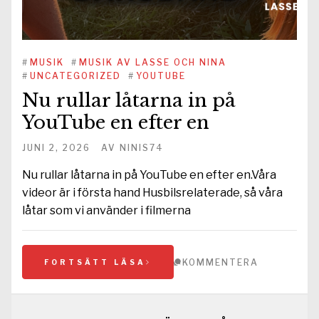
#
MUSIK
#
MUSIK AV LASSE OCH NINA
#
UNCATEGORIZED
#
YOUTUBE
Nu rullar låtarna in på
YouTube en efter en
JUNI 2, 2026
AV
NINIS74
Nu rullar låtarna in på YouTube en efter en.Våra
videor är i första hand Husbilsrelaterade, så våra
låtar som vi använder i filmerna
KOMMENTERA
FORTSÄTT LÄSA