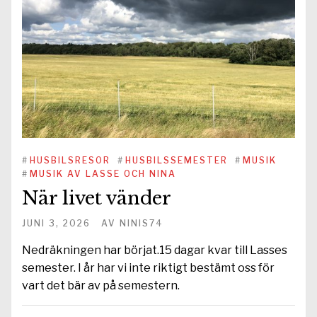
#
HUSBILSRESOR
#
HUSBILSSEMESTER
#
MUSIK
#
MUSIK AV LASSE OCH NINA
När livet vänder
JUNI 3, 2026
AV
NINIS74
Nedräkningen har börjat.15 dagar kvar till Lasses
semester. I år har vi inte riktigt bestämt oss för
vart det bär av på semestern.