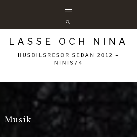
Hoppa
Primär
till
meny
innehåll
LASSE OCH NINA
HUSBILSRESOR SEDAN 2012 –
NINIS74
Musik