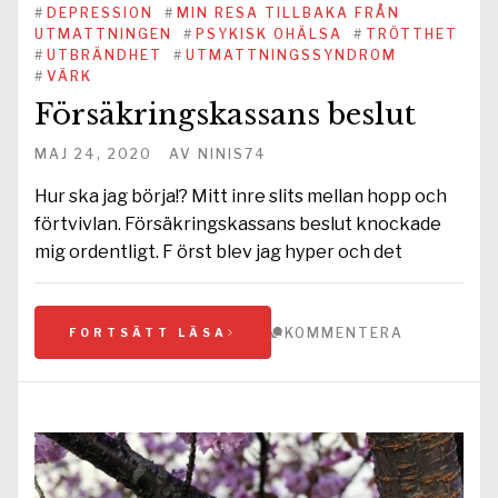
#
DEPRESSION
#
MIN RESA TILLBAKA FRÅN
UTMATTNINGEN
#
PSYKISK OHÄLSA
#
TRÖTTHET
#
UTBRÄNDHET
#
UTMATTNINGSSYNDROM
#
VÄRK
Försäkringskassans beslut
MAJ 24, 2020
AV
NINIS74
Hur ska jag börja!? Mitt inre slits mellan hopp och
förtvivlan. Försäkringskassans beslut knockade
mig ordentligt. F örst blev jag hyper och det
KOMMENTERA
FORTSÄTT LÄSA