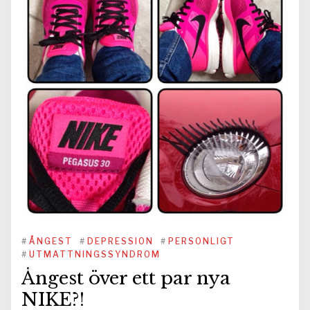
#
ÅNGEST
#
DEPRESSION
#
PERSONLIGT
#
UTMATTNINGSSYNDROM
Ångest över ett par nya
NIKE?!