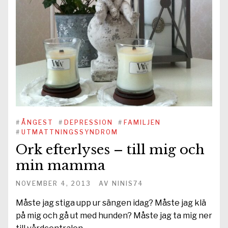
#
ÅNGEST
#
DEPRESSION
#
FAMILJEN
#
UTMATTNINGSSYNDROM
Ork efterlyses – till mig och
min mamma
NOVEMBER 4, 2013
AV
NINIS74
Måste jag stiga upp ur sängen idag? Måste jag klä
på mig och gå ut med hunden? Måste jag ta mig ner