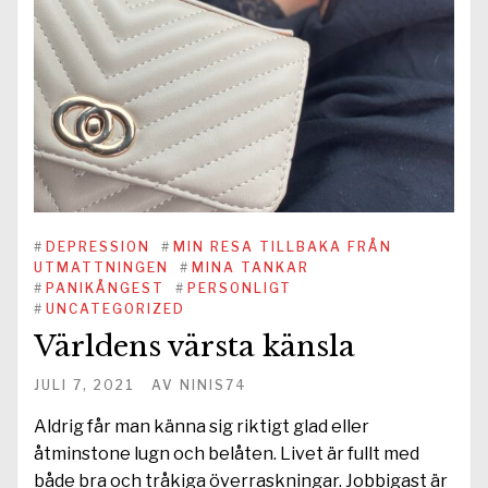
#
DEPRESSION
#
MIN RESA TILLBAKA FRÅN
UTMATTNINGEN
#
MINA TANKAR
#
PANIKÅNGEST
#
PERSONLIGT
#
UNCATEGORIZED
Världens värsta känsla
JULI 7, 2021
AV
NINIS74
Aldrig får man känna sig riktigt glad eller
åtminstone lugn och belåten. Livet är fullt med
både bra och tråkiga överraskningar. Jobbigast är