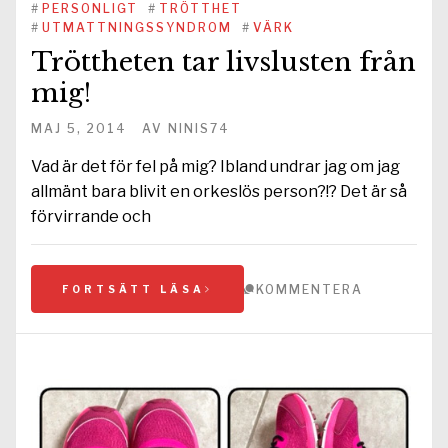
#
PERSONLIGT
#
TRÖTTHET
#
UTMATTNINGSSYNDROM
#
VÄRK
Tröttheten tar livslusten från
mig!
MAJ 5, 2014
AV
NINIS74
Vad är det för fel på mig? Ibland undrar jag om jag
allmänt bara blivit en orkeslös person?!? Det är så
förvirrande och
KOMMENTERA
FORTSÄTT LÄSA