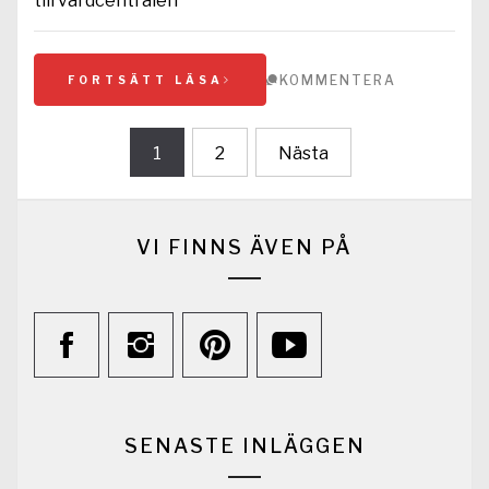
till vårdcentralen
KOMMENTERA
FORTSÄTT LÄSA
Sidnumrering
1
2
Nästa
för
inlägg
VI FINNS ÄVEN PÅ
SENASTE INLÄGGEN