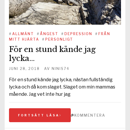
#
ALLMÄNT
#
ÅNGEST
#
DEPRESSION
#
FRÅN
MITT HJÄRTA
#
PERSONLIGT
För en stund kände jag
lycka…
JUNI 28, 2018
AV
NINIS74
För en stund kände jag lycka, nästan fullständig
lycka och då kom slaget. Slaget om min mammas
mående. Jag vet inte hur jag
KOMMENTERA
FORTSÄTT LÄSA