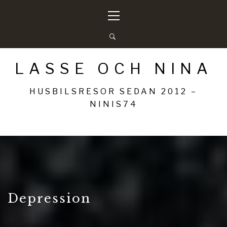
Hoppa
Primär
till
meny
innehåll
LASSE OCH NINA
HUSBILSRESOR SEDAN 2012 –
NINIS74
Depression