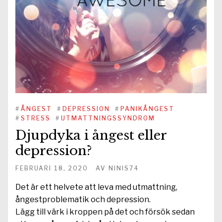
#
ÅNGEST
#
DEPRESSION
#
PANIKÅNGEST
#
STRESS
#
UTMATTNINGSSYNDROM
Djupdyka i ångest eller
depression?
FEBRUARI 18, 2020
AV
NINIS74
Det är ett helvete att leva med utmattning,
ångestproblematik och depression.
Lägg till värk i kroppen på det och försök sedan