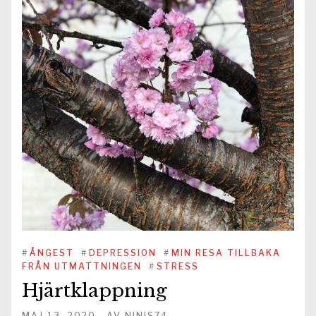
#
ÅNGEST
#
DEPRESSION
#
MIN RESA TILLBAKA
FRÅN UTMATTNINGEN
#
STRESS
Hjärtklappning
MAJ 13, 2020
AV
NINIS74