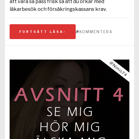
att vara så pass frisk så att du orkar med
läkarbesök och försäkringskassans krav.
KOMMENTERA
FORTSÄTT LÄSA