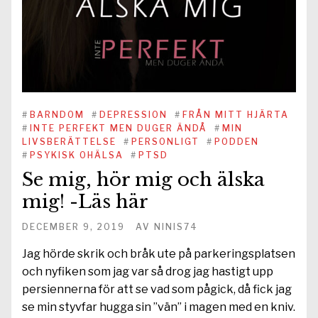
#
BARNDOM
#
DEPRESSION
#
FRÅN MITT HJÄRTA
#
INTE PERFEKT MEN DUGER ÄNDÅ
#
MIN
LIVSBERÄTTELSE
#
PERSONLIGT
#
PODDEN
#
PSYKISK OHÄLSA
#
PTSD
Se mig, hör mig och älska
mig! -Läs här
DECEMBER 9, 2019
AV
NINIS74
Jag hörde skrik och bråk ute på parkeringsplatsen
och nyfiken som jag var så drog jag hastigt upp
persiennerna för att se vad som pågick, då fick jag
se min styvfar hugga sin ”vän” i magen med en kniv.