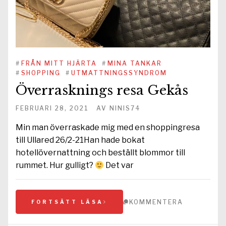
#
FRÅN MITT HJÄRTA
#
MINA TANKAR
#
SHOPPING
#
UTMATTNINGSSYNDROM
Överrasknings resa Gekås
FEBRUARI 28, 2021
AV
NINIS74
Min man överraskade mig med en shoppingresa
till Ullared 26/2-21Han hade bokat
hotellövernattning och beställt blommor till
rummet. Hur gulligt?
Det var
KOMMENTERA
FORTSÄTT LÄSA