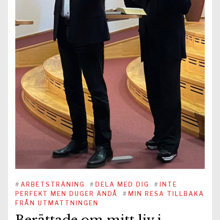
#
ARBETSTRÄNING
#
DELA MED DIG
#
INTE
PERFEKT MEN DUGER ÄNDÅ
#
MIN RESA TILLBAKA
FRÅN UTMATTNINGEN
Berättade om mitt liv i