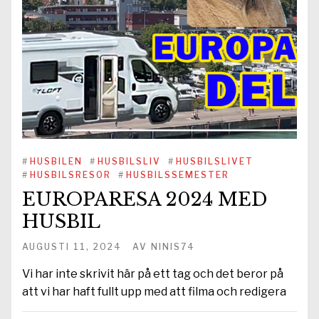
#
HUSBILEN
#
HUSBILSLIV
#
HUSBILSLIVET
#
HUSBILSRESOR
#
HUSBILSSEMESTER
EUROPARESA 2024 MED
HUSBIL
AUGUSTI 11, 2024
AV
NINIS74
Vi har inte skrivit här på ett tag och det beror på
att vi har haft fullt upp med att filma och redigera